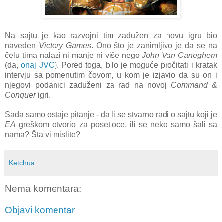
Na sajtu je kao razvojni tim zadužen za novu igru bio
naveden
Victory Games
. Ono što je zanimljivo je da se na
čelu tima nalazi ni manje ni više nego
John Van Caneghem
(da,
onaj JVC
). Pored toga, bilo je moguće pročitati i kratak
intervju sa pomenutim čovom, u kom je izjavio da su on i
njegovi podanici zaduženi za rad na novoj
Command &
Conquer
igri.
Sada samo ostaje pitanje - da li se stvarno radi o sajtu koji je
EA
greškom otvorio za posetioce, ili se neko samo šali sa
nama? Šta vi mislite?
Ketchua
Nema komentara:
Objavi komentar