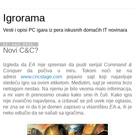
Igrorama
Vesti i opisi PC igara iz pera iskusnih domaćih IT novinara
22. velj 2011.
Novi C&C?
Izgleda da
EA
nije spreman da pusti serijal
Command &
Conquer
da počiva u miru. Tokom noći se na
adresi
www.cncstage.com
pojavio sajt koji najavljuje
sledeću igru sa ovom etiketom. Međutim, sajt je veoma brzo
netragom nestao. Na njemu je bilo veoma malo informacija,
a mi vam ih prenosimo onako kako smo ih čuli. Kako igra
nije zvanično najavljena, a izdavač se još uvek nije oglasio,
ne zna se ni da li je domen zapravo u vlasništvu
EA
-a, ili je
neko odlučio da se našali sa igračima.