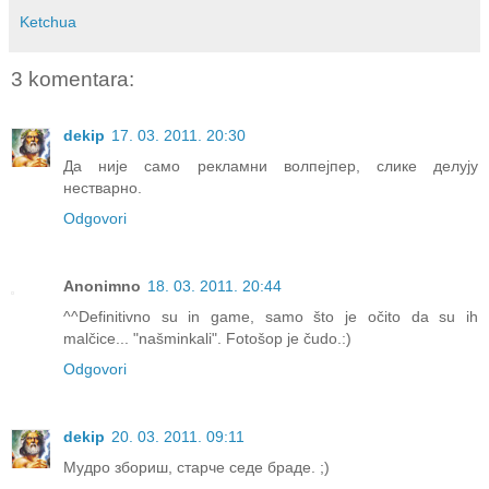
Ketchua
3 komentara:
dekip
17. 03. 2011. 20:30
Да није само рекламни волпејпер, слике делују
нестварно.
Odgovori
Anonimno
18. 03. 2011. 20:44
^^Definitivno su in game, samo što je očito da su ih
malčice... "našminkali". Fotošop je čudo.:)
Odgovori
dekip
20. 03. 2011. 09:11
Мудро збориш, старче седе браде. ;)