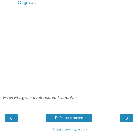
Odgovori
Pravi PC igrači uvek ostave komentar!
‹
›
Početna stranica
Prikaz web-verzije