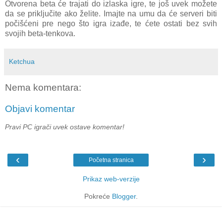
Otvorena beta će trajati do izlaska igre, te još uvek možete
da se priključite ako želite. Imajte na umu da će serveri biti
počišćeni pre nego što igra izađe, te ćete ostati bez svih
svojih beta-tenkova.
Ketchua
Nema komentara:
Objavi komentar
Pravi PC igrači uvek ostave komentar!
‹
›
Početna stranica
Prikaz web-verzije
Pokreće
Blogger
.