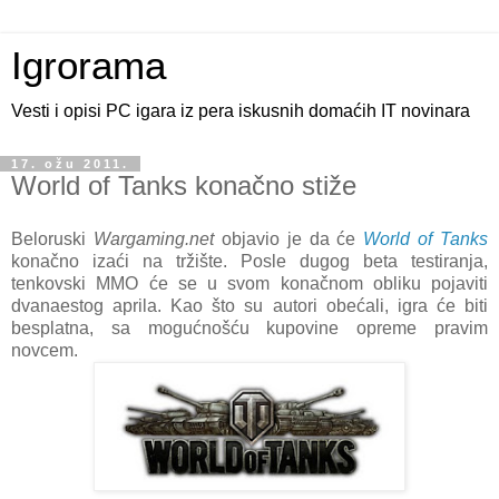
Igrorama
Vesti i opisi PC igara iz pera iskusnih domaćih IT novinara
17. ožu 2011.
World of Tanks konačno stiže
Beloruski
Wargaming.net
objavio je da će
World of Tanks
konačno izaći na tržište. Posle dugog beta testiranja,
tenkovski MMO će se u svom konačnom obliku pojaviti
dvanaestog aprila. Kao što su autori obećali, igra će biti
besplatna, sa mogućnošću kupovine opreme pravim
novcem.