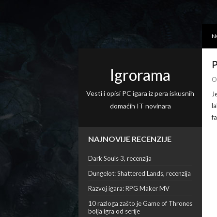
N
P
Igrorama
O
Vesti i opisi PC igara iz pera iskusnih
J
domaćih IT novinara
l
f
NAJNOVIJE RECENZIJE
Dark Souls 3, recenzija
Dungelot: Shattered Lands, recenzija
Razvoj igara: RPG Maker MV
10 razloga zašto je Game of Thrones
bolja igra od serije