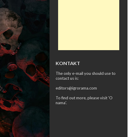
KONTAKT
The only e-mail you should use to
contact us is:
editors@igrorama.com
To find out more, please visit '
O
nama
'.