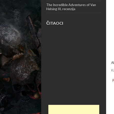
The Incredible Adventures of Van
Helsing III, recenzija
ČITAOCI
A
K