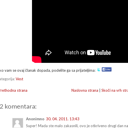
ko vam se ovaj članak dopada, podelite ga sa prijateljima:
ategorija:
Vest
Prethodna strana
Naslovna strana
|
Skoči na vrh str
2 komentara:
Anonimno
30. 04. 2011. 13:43
Super! Mada ste malo zakasnili, ovo je otkriveno drugi dan nak