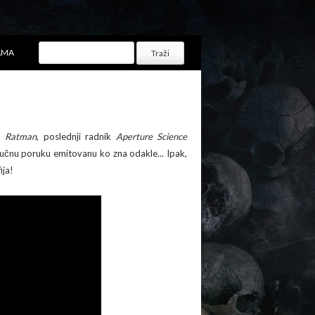
AMA
eo
Ratman
, poslednji radnik
Aperture Science
vučnu poruku emitovanu ko zna odakle... Ipak,
ija!