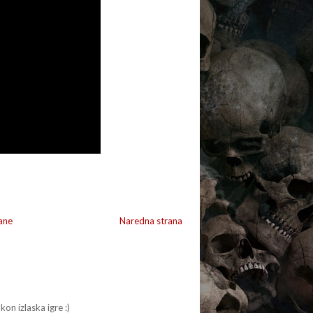
ane
Naredna strana
on izlaska igre :)