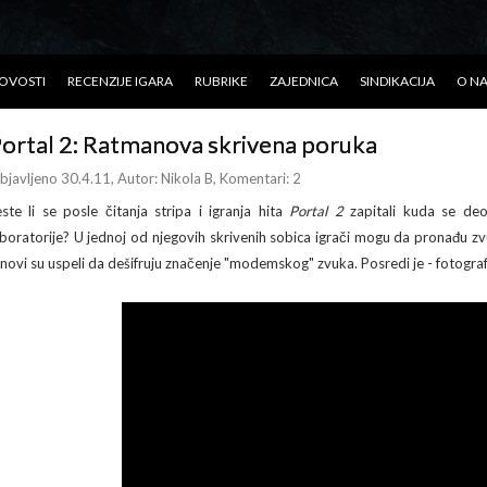
OVOSTI
RECENZIJE IGARA
RUBRIKE
ZAJEDNICA
SINDIKACIJA
O N
ortal 2: Ratmanova skrivena poruka
bjavljeno 30.4.11
, Autor:
Nikola B
, Komentari: 2
este li se posle čitanja stripa i igranja hita
Portal 2
zapitali kuda se d
aboratorije? U jednoj od njegovih skrivenih sobica igrači mogu da pronađu z
anovi su uspeli da dešifruju značenje "modemskog" zvuka. Posredi je - fotograf