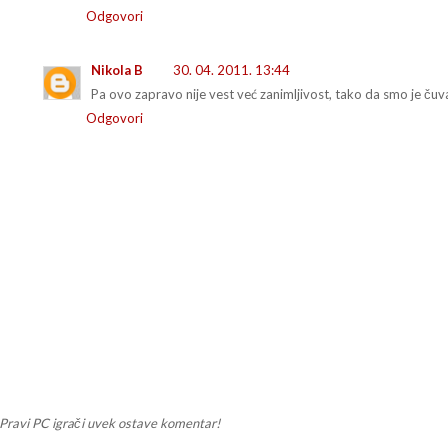
Odgovori
Nikola B
30. 04. 2011. 13:44
Pa ovo zapravo nije vest već zanimljivost, tako da smo je čuva
Odgovori
Pravi PC igrači uvek ostave komentar!