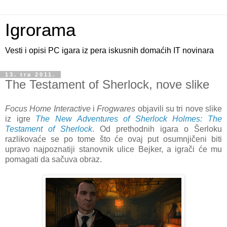
Igrorama
Vesti i opisi PC igara iz pera iskusnih domaćih IT novinara
13. tra 2011.
The Testament of Sherlock, nove slike
Focus Home Interactive
i
Frogwares
objavili su tri nove slike
iz igre
The New Adventures of Sherlock Holmes: The
Testament of Sherlock
. Od prethodnih igara o Šerloku
razlikovaće se po tome što će ovaj put osumnjičeni biti
upravo najpoznatiji stanovnik ulice Bejker, a igrači će mu
pomagati da sačuva obraz.