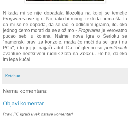
Nikada mi se nije dopadala filozofija na kojoj se temelje
Frogwares
-ove igre. No, iako bi mnogi rekli da nema šta tu
da mi se ne dopada, da se radi o odličnim igrama, itd. oko
jednog ćemo morati da se složimo -
Frogwares
je verovatno
pucao sebi u kolena. Naime, nova igra o Šerloku se
"namenski pravi za konzole, mada će moći da se igra i na
PCu", i to joj je najjači adut. Da, očigledno su
point&click
avanture neotkriveni rudnik zlata na
Xbox
-u. He he, daleko
im lepa kuća!
Ketchua
Nema komentara:
Objavi komentar
Pravi PC igrači uvek ostave komentar!