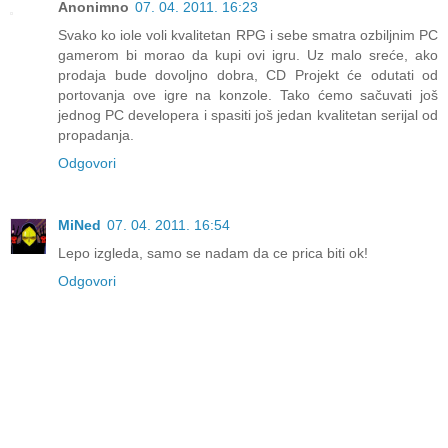
Anonimno
07. 04. 2011. 16:23
Svako ko iole voli kvalitetan RPG i sebe smatra ozbiljnim PC
gamerom bi morao da kupi ovi igru. Uz malo sreće, ako
prodaja bude dovoljno dobra, CD Projekt će odutati od
portovanja ove igre na konzole. Tako ćemo sačuvati još
jednog PC developera i spasiti još jedan kvalitetan serijal od
propadanja.
Odgovori
MiNed
07. 04. 2011. 16:54
Lepo izgleda, samo se nadam da ce prica biti ok!
Odgovori