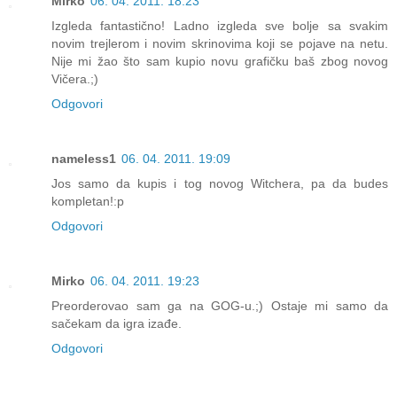
Mirko
06. 04. 2011. 18:23
Izgleda fantastično! Ladno izgleda sve bolje sa svakim
novim trejlerom i novim skrinovima koji se pojave na netu.
Nije mi žao što sam kupio novu grafičku baš zbog novog
Vičera.;)
Odgovori
nameless1
06. 04. 2011. 19:09
Jos samo da kupis i tog novog Witchera, pa da budes
kompletan!:p
Odgovori
Mirko
06. 04. 2011. 19:23
Preorderovao sam ga na GOG-u.;) Ostaje mi samo da
sačekam da igra izađe.
Odgovori