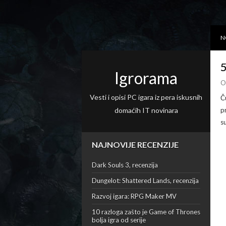
N
5
Igrorama
O
Vesti i opisi PC igara iz pera iskusnih
Č
domaćih IT novinara
p
s
NAJNOVIJE RECENZIJE
Dark Souls 3, recenzija
Dungelot: Shattered Lands, recenzija
Razvoj igara: RPG Maker MV
10 razloga zašto je Game of Thrones
bolja igra od serije