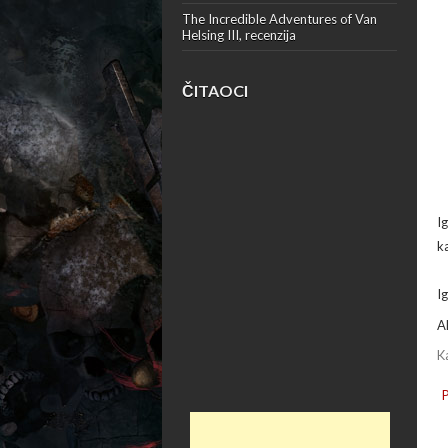
The Incredible Adventures of Van
Helsing III, recenzija
ČITAOCI
I
ka
I
A
K