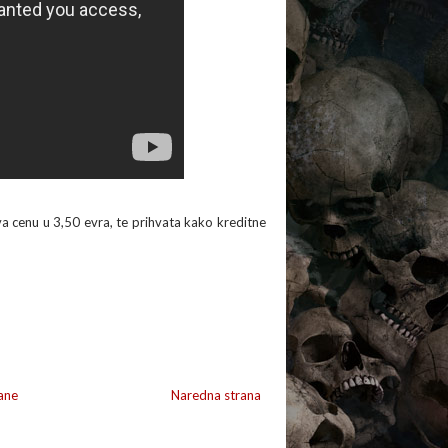
a cenu u 3,50 evra, te prihvata kako kreditne
ane
Naredna strana