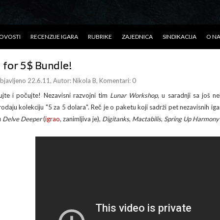
OVOSTI
RECENZIJE IGARA
RUBRIKE
ZAJEDNICA
SINDIKACIJA
O N
 for 5$ Bundle!
bjavljeno 22.6.11
, Autor:
Nikola B
, Komentari: 0
ujte i počujte! Nezavisni razvojni tim
Lunar Workshop
, u saradnji sa još n
rodaju kolekciju "5 za 5 dolara". Reč je o paketu koji sadrži pet nezavisnih i
u
Delve Deeper
(
igrao
, zanimljiva je),
Digitanks
,
Mactabilis
,
Spring Up Harmony