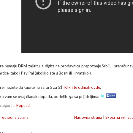
gre nemaju DRM zaštitu, a digitalna prodavnica prepoznaje Srbiju, preračunav
rtice, tako i Pay Pal (ukoliko ste u Bosni ili Hrvatskoj).
gre možete da kupite na sajtu 5 za 5$.
Kliknite odmah ovde
.
ko vam se ovaj članak dopada, podelite ga sa prijateljima:
ategorija:
Popusti
Prethodna strana
Naslovna strana
|
Skoči na vrh str