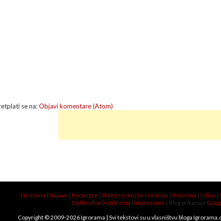
retplati se na:
Objavi komentare (Atom)
Naslovna
|
Najave
|
Recenzije
|
Video recenzije
|
Intervju
|
Kolumna
|
Uživo
|
Opšti uslovi korišćenja
|
Impressum
| Blog prikazuje
Goog
Copyright © 2009-
2026
Igrorama
| Svi tekstovi su u vlasništvu bloga Igrorama