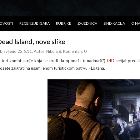
OVOSTI
RECENZIJE IGARA
RUBRIKE
ZAJEDNICA
SINDIKACIJA
O N
ead Island, nove slike
bjavljeno 22.6.11
, Autor:
Nikola B
, Komentari: 0
utori zombi-akcije koja se trudi da oponaša (i nadmaši?)
L4D
serijal preds
ožete zaigrati na usamljenom turističkom ostrvu - Logana.