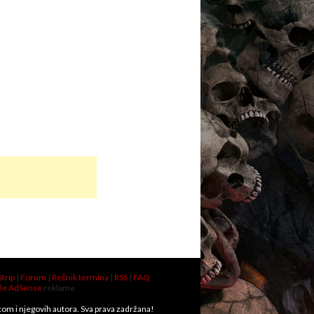
Strip
|
Forum
|
Rečnik termina
|
RSS
|
FAQ
le AdSense
reklame.
.com i njegovih autora. Sva prava zadržana!