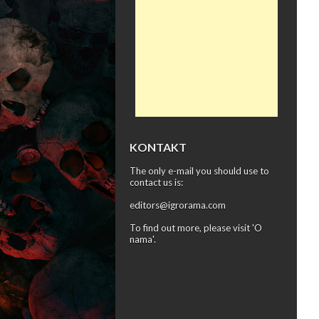
KONTAKT
The only e-mail you should use to
contact us is:
editors@igrorama.com
To find out more, please visit '
O
nama
'.