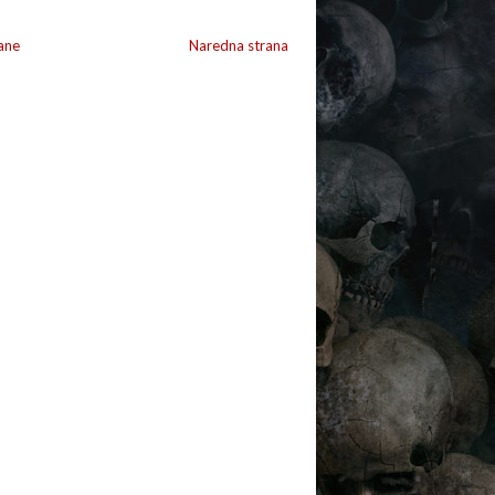
ane
Naredna strana