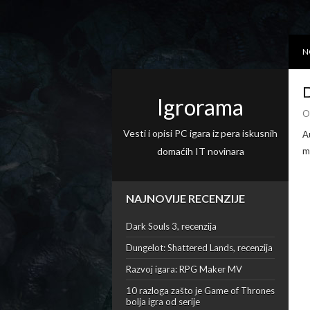
N
D
Igrorama
O
Vesti i opisi PC igara iz pera iskusnih
A
domaćih IT novinara
m
NAJNOVIJE RECENZIJE
Dark Souls 3, recenzija
Dungelot: Shattered Lands, recenzija
Razvoj igara: RPG Maker MV
10 razloga zašto je Game of Thrones
bolja igra od serije