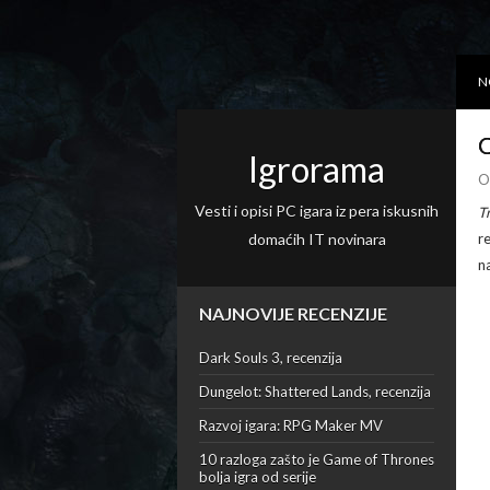
N
O
Igrorama
O
Vesti i opisi PC igara iz pera iskusnih
T
domaćih IT novinara
r
n
NAJNOVIJE RECENZIJE
Dark Souls 3, recenzija
Dungelot: Shattered Lands, recenzija
Razvoj igara: RPG Maker MV
10 razloga zašto je Game of Thrones
bolja igra od serije