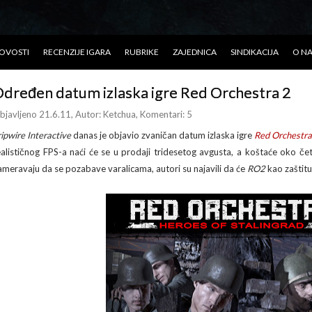
OVOSTI
RECENZIJE IGARA
RUBRIKE
ZAJEDNICA
SINDIKACIJA
O N
dređen datum izlaska igre Red Orchestra 2
bjavljeno 21.6.11
, Autor:
Ketchua
, Komentari: 5
ripwire Interactive
danas je objavio zvaničan datum izlaska igre
Red Orchestra 
ealističnog FPS-a naći će se u prodaji tridesetog avgusta, a koštaće oko čet
ameravaju da se pozabave varalicama, autori su najavili da će
RO2
kao zaštitu