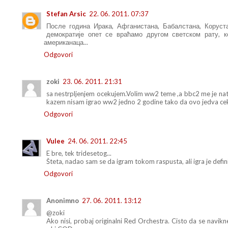
Stefan Arsic
22. 06. 2011. 07:37
После година Ирака, Афганистана, Бабалстана, Корус
демократије опет се враћамо другом светском рату, к
американаца...
Odgovori
zoki
23. 06. 2011. 21:31
sa nestrpljenjem ocekujem.Volim ww2 teme ,a bbc2 me je nater
kazem nisam igrao ww2 jedno 2 godine tako da ovo jedva ceka
Odgovori
Vulee
24. 06. 2011. 22:45
E bre, tek tridesetog...
Šteta, nadao sam se da igram tokom raspusta, ali igra je defi
Odgovori
Anonimno
27. 06. 2011. 13:12
@zoki
Ako nisi, probaj originalni Red Orchestra. Cisto da se navik