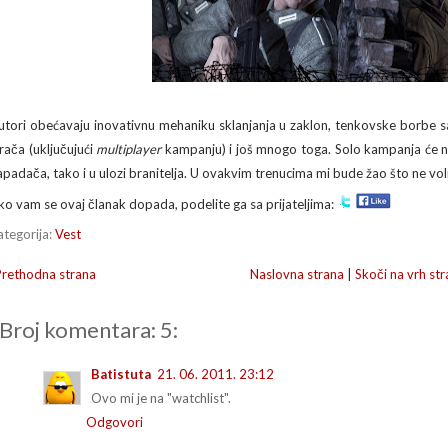
utori obećavaju inovativnu mehaniku sklanjanja u zaklon, tenkovske borbe s
grača (uključujući
multiplayer
kampanju) i još mnogo toga. Solo kampanja će na
apadača, tako i u ulozi branitelja. U ovakvim trenucima mi bude žao što ne voli
ko vam se ovaj članak dopada, podelite ga sa prijateljima:
ategorija:
Vest
Prethodna strana
Naslovna strana
|
Skoči na vrh str
Broj komentara: 5:
Batistuta
21. 06. 2011. 23:12
Ovo mi je na "watchlist".
Odgovori