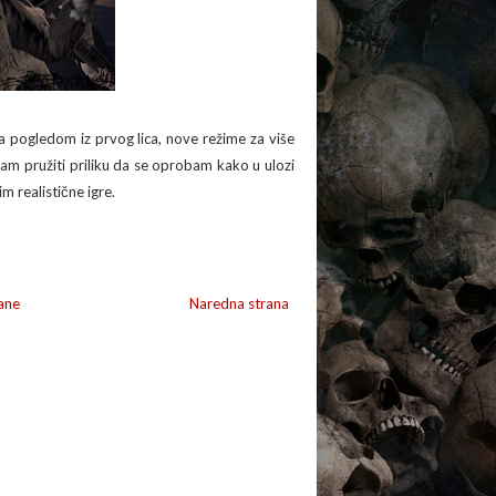
a pogledom iz prvog lica, nove režime za više
m pružiti priliku da se oprobam kako u ulozi
m realistične igre.
ane
Naredna strana