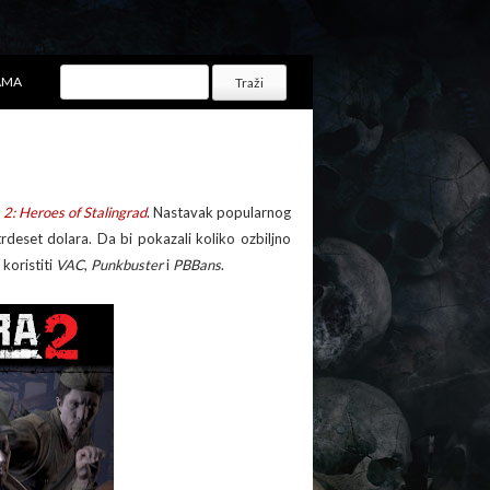
AMA
2: Heroes of Stalingrad
. Nastavak popularnog
rdeset dolara. Da bi pokazali koliko ozbiljno
 koristiti
VAC
,
Punkbuster
i
PBBans
.