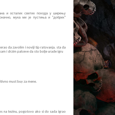
тана и осталих светих похода у ширењу
оначно, мука ми је пустиња и "добрих"
ao da zavolim i noviji tip ratovanja. sta da
m i drzim palceve da sto bolje urade igru
nitivno must buy za mene.
nes na tezinu, pogotovo ako si do sada igrao