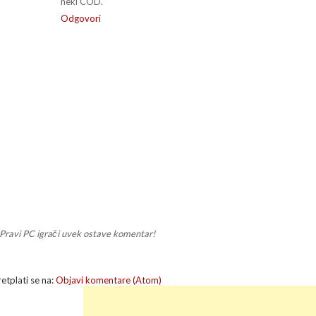
neki COD.
Odgovori
Pravi PC igrači uvek ostave komentar!
retplati se na:
Objavi komentare (Atom)