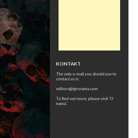
KONTAKT
The only e-mail you should use to
contact us is:
editors@igrorama.com
To find out more, please visit '
O
nama
'.