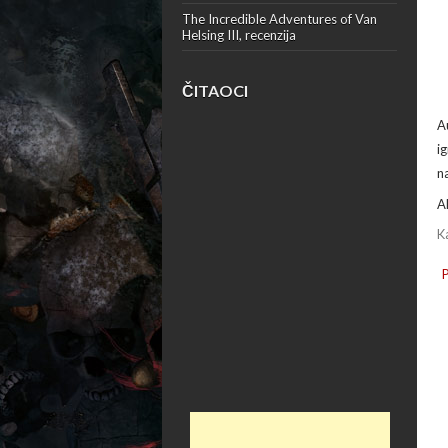
The Incredible Adventures of Van
Helsing III, recenzija
ČITAOCI
A
i
n
A
K