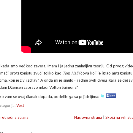
 kada smo već kod zavera, imam i ja jednu zanimljivu teoriju. Od prvog vid
umači protagonistu zvuči toliko kao
Tom Hall
(čova koji je igrao antagonist
oma, koji je živ i zdrav? A onda mi je sinulo - radnje ovih dveju igara se deš
dam Džensen zapravo mladi Volton Sajmons?
ko vam se ovaj članak dopada, podelite ga sa prijateljima:
ategorija:
Vest
Prethodna strana
Naslovna strana
|
Skoči na vrh str