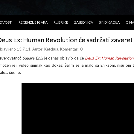
OVOSTI
RECENZIJE IGARA
RUBRIKE
ZAJEDNICA
SINDIKACIJA
O N
eus Ex: Human Revolution će sadržati zavere!
bjavljeno 13.7.11
, Autor:
Ketchua
, Komentari: 0
everovatno!
Square Enix
je danas objavio da će
Deus Ex: Human Revolution
riložen je i video snimak kao dokaz. Šalim se ja malo sa Eniksom, nisu oni t
alo... čudno.