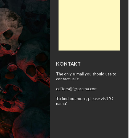
KONTAKT
The only e-mail you should use to
contact us is:
editors@igrorama.com
To find out more, please visit '
O
nama
'.