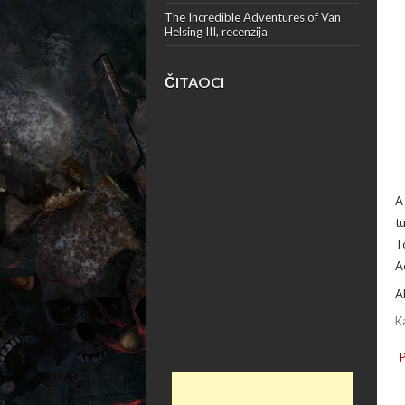
The Incredible Adventures of Van
Helsing III, recenzija
ČITAOCI
A
t
T
A
A
K