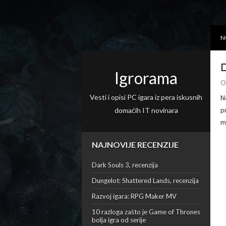
N
D
Igrorama
O
Vesti i opisi PC igara iz pera iskusnih
N
domaćih IT novinara
p
m
NAJNOVIJE RECENZIJE
Dark Souls 3, recenzija
Dungelot: Shattered Lands, recenzija
Razvoj igara: RPG Maker MV
10 razloga zašto je Game of Thrones
bolja igra od serije