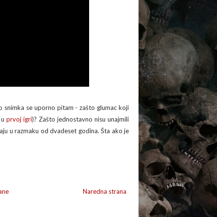
eo snimka se uporno pitam - zašto glumac koji
u u
prvoj igri
)? Zašto jednostavno nisu unajmili
avaju u razmaku od dvadeset godina. Šta ako je
ane
Naredna strana