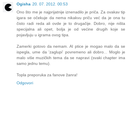
Ogisha
20. 07. 2012. 00:53
Ono što me je najprijatnije iznenadilo je priča. Za ovakav tip
igara se očekuje da nema nikakvu priču već da je ona tu
čisto radi reda ali ovde je to drugačije. Dobro, nije ništa
specijalna ali opet, bolja je od većine drugih koje se
pojavljuju u igrama ovog tipa.
Zamerki gotovo da nemam. AI ptice je mogao malo da se
ispegla, ume da 'zaglupi' povremeno ali dobro... Moglo je
malo više muzičkih tema da se napravi (svaki chapter ima
samo jednu temu).
Topla preporuka za fanove žanra!
Odgovori