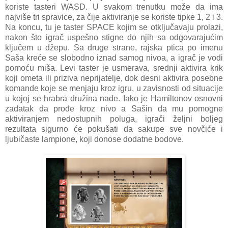
koriste tasteri WASD. U svakom trenutku može da ima
najviše tri spravice, za čije aktiviranje se koriste tipke 1, 2 i 3.
Na koncu, tu je taster SPACE kojim se otključavaju prolazi,
nakon što igrač uspešno stigne do njih sa odgovarajućim
ključem u džepu. Sa druge strane, rajska ptica po imenu
Saša kreće se slobodno iznad samog nivoa, a igrač je vodi
pomoću miša. Levi taster je usmerava, srednji aktivira krik
koji ometa ili priziva neprijatelje, dok desni aktivira posebne
komande koje se menjaju kroz igru, u zavisnosti od situacije
u kojoj se hrabra družina nađe. Iako je Hamiltonov osnovni
zadatak da prođe kroz nivo a Sašin da mu pomogne
aktiviranjem nedostupnih poluga, igrači željni boljeg
rezultata sigurno će pokušati da sakupe sve novčiće i
ljubičaste lampione, koji donose dodatne bodove.