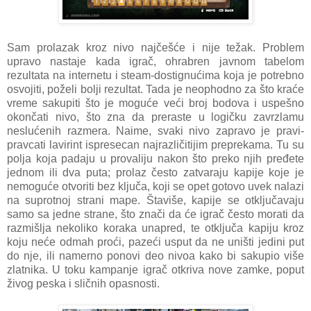
Sam prolazak kroz nivo najčešće i nije težak. Problem
upravo nastaje kada igrač, ohrabren javnom tabelom
rezultata na internetu i steam-dostignućima koja je potrebno
osvojiti, poželi bolji rezultat. Tada je neophodno za što kraće
vreme sakupiti što je moguće veći broj bodova i uspešno
okončati nivo, što zna da preraste u logičku zavrzlamu
neslućenih razmera. Naime, svaki nivo zapravo je pravi-
pravcati lavirint ispresecan najrazličitijim preprekama. Tu su
polja koja padaju u provaliju nakon što preko njih pređete
jednom ili dva puta; prolaz često zatvaraju kapije koje je
nemoguće otvoriti bez ključa, koji se opet gotovo uvek nalazi
na suprotnoj strani mape. Štaviše, kapije se otključavaju
samo sa jedne strane, što znači da će igrač često morati da
razmišlja nekoliko koraka unapred, te otključa kapiju kroz
koju neće odmah proći, pazeći usput da ne uništi jedini put
do nje, ili namerno ponovi deo nivoa kako bi sakupio više
zlatnika. U toku kampanje igrač otkriva nove zamke, poput
živog peska i sličnih opasnosti.