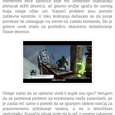
vremenom stiče spravice koje mu unekoliko olakšavaju
prelazak težih deonica, ali glavno oružje igrača do samog
kraja ostaje oštar um. Najveći problem jesu pomalo
zahtevne kontrole. U toku testiranja dešavalo se da junak
ponekad ne odreaguje na vreme na zadatu komandu, što je
gotovo uvek imalo za posledicu obavezno restartovanje
čitave deonice.
Ostaje samo da se upitamo vredi li kupiti ovu igru? Verujem
da se pomenuti problem sa kontrolama može zanemariti, jer
je zaista reč samo o potrebi da se igranjem stekne osećaj za
pravovremeno pritiskanje tastera, a ne o tehničkom
nedostatku. Konačni utisak jeste da je reč o veoma zabavnoj