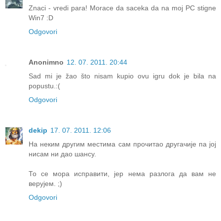
Znaci - vredi para! Morace da saceka da na moj PC stigne
Win7 :D
Odgovori
Anonimno
12. 07. 2011. 20:44
Sad mi je žao što nisam kupio ovu igru dok je bila na
popustu.:(
Odgovori
dekip
17. 07. 2011. 12:06
На неким другим местима сам прочитао другачије па јој
нисам ни дао шансу.
То се мора исправити, јер нема разлога да вам не
верујем. ;)
Odgovori