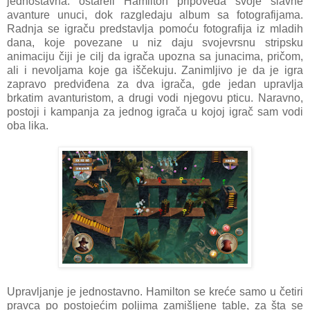
jednostavna: ostareli Hamilton pripoveda svoje slavne
avanture unuci, dok razgledaju album sa fotografijama.
Radnja se igraču predstavlja pomoću fotografija iz mladih
dana, koje povezane u niz daju svojevrsnu stripsku
animaciju čiji je cilj da igrača upozna sa junacima, pričom,
ali i nevoljama koje ga iščekuju. Zanimljivo je da je igra
zapravo predviđena za dva igrača, gde jedan upravlja
brkatim avanturistom, a drugi vodi njegovu pticu. Naravno,
postoji i kampanja za jednog igrača u kojoj igrač sam vodi
oba lika.
Upravljanje je jednostavno. Hamilton se kreće samo u četiri
pravca po postojećim poljima zamišljene table, za šta se