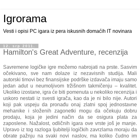
Igrorama
Vesti i opisi PC igara iz pera iskusnih domaćih IT novinara
12. srp 2011.
Hamilton's Great Adventure, recenzija
Savremene logičke igre možemo nabrojati na prste. Sasvim
očekivano, sve nam dolaze iz nezavisnih studija. Mali
autorski timovi bez finansijske podrške izdavača imaju samo
jedan adut u neumoljivom tržišnom takmičenju – kvalitet.
Ukoliko izostane, igra će biti pomenuta u nekoliko recenzija i
uskoro nestati iz svesti igrača, kao da je ni bilo nije. Autori
koji pak uspeju da pronađu onaj zlatni spoj jednostavne
mehanike i složenih zagonetki mogu da očekuju dobru
prodaju, koja je jedini način da se osigura plata za
zaposlene. Nažalost, odličnih igara ove vrste još je manje.
Upravo iz tog razloga ljubitelji logičkih zavrzlama moraju da
obrate pažnju na svaki novi naslov, ma koliko čudno im