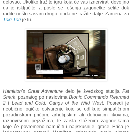
delovao. Ukoliko tražite igru koja će vas iznervirati dovoljno
da je isključite, a posle se rešenja zagonetke setite dok
radite nešto sasvim drugo, onda ne tražite dalje. Zamena za
Toki Tori
je tu.
Hamilton's Great Adventure
delo je švedskog studija
Fat
Shark
, poznatog po naslovima
Bionic Commando Rearmed
2
i
Lead and Gold: Gangs of the Wild West
. Posredi je
neobično logičko ostvarenje koje se odlikuje simpatičnom
pozadinskom pričom, arhetipskim ali duhovitim likovima,
raznovrsnim pejzažima, te zaista složenim zagonetkama
koje će povremeno namučiti i najiskusnije igrače. Priča je