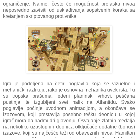
ograničenje. Naime, često će mogućnost prelaska nivoa
neposredno zavisiti od usklađivanja sopstvenih koraka sa
kretanjem skriptovanog protivnika.
Igra je podeljena na četiri poglavlja koja se vizuelno i
mehanički razlikuju, iako je osnovna mehanika uvek ista. Tu
su tropska prašuma, ledeni planinski vrhovi, peščana
pustinja, te izgubljeni svet nalik na Atlantidu. Svako
poglavlje počinje uvodnom animacijom, a okončava se
izazovom, koji prestavlja posebno tešku deonicu u kojoj
igrač mora da nadmudri glavonju. Osvajanje zlatnih medalja
na nekoliko uzastopnih deonica otključaće dodatne (bonus)
izazove, koji su najčešće teži od obaveznih nivoa. Hamilton