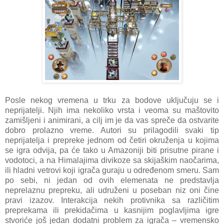
Posle nekog vremena u trku za bodove uključuju se i
neprijatelji. Njih ima nekoliko vrsta i veoma su maštovito
zamišljeni i animirani, a cilj im je da vas spreče da ostvarite
dobro prolazno vreme. Autori su prilagodili svaki tip
neprijatelja i prepreke jednom od četiri okruženja u kojima
se igra odvija, pa će tako u Amazoniji biti prisutne pirane i
vodotoci, a na Himalajima divikoze sa skijaškim naočarima,
ili hladni vetrovi koji igrača guraju u određenom smeru. Sam
po sebi, ni jedan od ovih elemenata ne predstavlja
neprelaznu prepreku, ali udruženi u poseban niz oni čine
pravi izazov. Interakcija nekih protivnika sa različitim
preprekama ili prekidačima u kasnijim poglavljima igre
stvoriće još jedan dodatni problem za igrača – vremensko