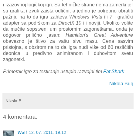
i izazovnoj logičkoj igri. Sa tehničke strane nema zamerki jer
su grafika i zvuk zaista odlični, a jedino je potrebno obratiti
pažnju na to da igra zahteva
Windows Vista
ili
7
i grafički
adapter sa podrškom za
DirectX 10
ili noviji. Ukoliko volite
da mučite sopstveni um prostornim zagonetkama, onda je
odgovor prilično jasan:
Hamilton's Great Adventure
obavezno je štivo za vašu sivu masu. Cena sasvim
pristojna, s obzirom na to da igra nudi više od 60 različitih
deonica u predivno animiranom i duhovitom svetu
zagonetki.
Primerak igre za testiranje ustupio razvojni tim
Fat Shark
Nikola Bulj
Nikola B
4 komentara:
Wolf
12. 07. 2011. 19:12