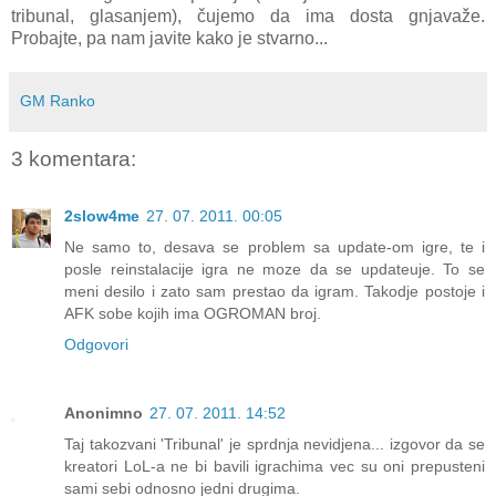
tribunal, glasanjem), čujemo da ima dosta gnjavaže.
Probajte, pa nam javite kako je stvarno...
GM Ranko
3 komentara:
2slow4me
27. 07. 2011. 00:05
Ne samo to, desava se problem sa update-om igre, te i
posle reinstalacije igra ne moze da se updateuje. To se
meni desilo i zato sam prestao da igram. Takodje postoje i
AFK sobe kojih ima OGROMAN broj.
Odgovori
Anonimno
27. 07. 2011. 14:52
Taj takozvani 'Tribunal' je sprdnja nevidjena... izgovor da se
kreatori LoL-a ne bi bavili igrachima vec su oni prepusteni
sami sebi odnosno jedni drugima.