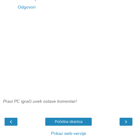
Odgovori
Pravi PC igrači uvek ostave komentar!
‹
›
Početna stranica
Prikaz web-verzije