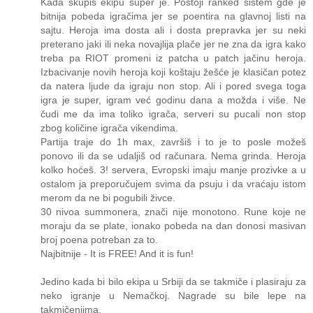
Kada skupiš ekipu super je. Postoji ranked sistem gde je
bitnija pobeda igračima jer se poentira na glavnoj listi na
sajtu. Heroja ima dosta ali i dosta prepravka jer su neki
preterano jaki ili neka novajlija plače jer ne zna da igra kako
treba pa RIOT promeni iz patcha u patch jačinu heroja.
Izbacivanje novih heroja koji koštaju žešće je klasičan potez
da natera ljude da igraju non stop. Ali i pored svega toga
igra je super, igram već godinu dana a možda i više. Ne
čudi me da ima toliko igrača, serveri su pucali non stop
zbog količine igrača vikendima.
Partija traje do 1h max, završiš i to je to posle možeš
ponovo ili da se udaljiš od računara. Nema grinda. Heroja
kolko hoćeš. 3! servera, Evropski imaju manje prozivke a u
ostalom ja preporučujem svima da psuju i da vraćaju istom
merom da ne bi pogubili živce.
30 nivoa summonera, znači nije monotono. Rune koje ne
moraju da se plate, ionako pobeda na dan donosi masivan
broj poena potreban za to.
Najbitnije - It is FREE! And it is fun!
Jedino kada bi bilo ekipa u Srbiji da se takmiče i plasiraju za
neko igranje u Nemačkoj. Nagrade su bile lepe na
takmičenjima.