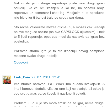
Nakon sto jedni druge report-aju posle neki drugi igraci
odlucuju ko ce biti 'kaznjen' a ko ne, na osnovu broja
reportova uz komentar i chat log. Medjutim ni to apsolutno
nije bitno jer ti banovi traju po svega par dana.
Sto reche 2slow4me mozes otici AFK, a mozes cak vredajti
na sve moguce nacine (sa sve CAPSLOCK uljucenim), i nek
te 5 ljudi reportuje, opet ces moci da nastavis da igras bez
posledica.
Pozitivna strana igre je to sto izbacuju novog sampiona
maltene svake druge nedelje.
Odgovori
Link_Pain
27. 07. 2011. 22:41
Ima budala naravno. Pa i WoW ima budala svakojakih. A
ima i banova, doduše više za one koji ne plaćaju ali takav je
ceo svet danas pa se čovek ili navikne ili poludi.
Problem u LoLu je što mora timski da se igra, nema druge.