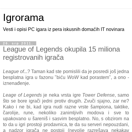
Igrorama
Vesti i opisi PC igara iz pera iskusnih domaćih IT novinara
26. srp 2011.
League of Legends okupila 15 miliona
registrovanih igrača
League of
...? Taman kad ste pomislili da je posredi još jedna
besplatna igra u fazonu "biću
WoW
kad porastem", a ono -
iznenađenje.
Leage of Legends
je neka vrsta igre
Tower Defense
, samo
što se bore igrači jedni protiv drugih. Zvuči sjajno, zar ne?
Kako i ne bi, kad igra nudi razne vrste šampiona, taktike,
čarolije, rune, nekoliko zanimljivih modova i sve to
upakovano u šareniš i sasvim besplatno. No, s obzirom na
to da u igri prostoji prodavnica, te da su serveri nepouzdani,
a nadzor igrača ne postoji (nevolje razrešava nekakav