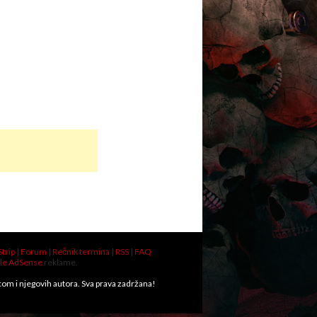
Strip
|
Forum
|
Rečnik termina
|
RSS
|
FAQ
le AdSense
reklame.
.com i njegovih autora. Sva prava zadržana!