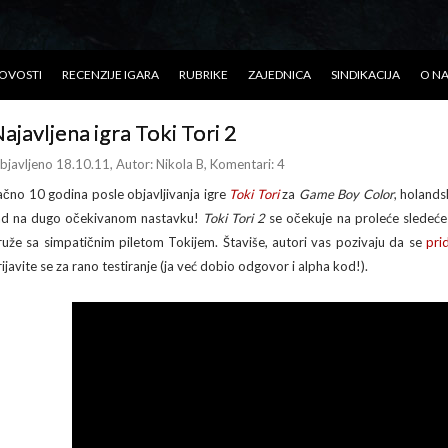
OVOSTI
RECENZIJE IGARA
RUBRIKE
ZAJEDNICA
SINDIKACIJA
O N
ajavljena igra Toki Tori 2
bjavljeno 18.10.11
, Autor:
Nikola B
, Komentari: 4
ačno 10 godina posle objavljivanja igre
Toki Tori
za
Game Boy Color
, holands
ad na dugo očekivanom nastavku!
Toki Tori 2
se očekuje na proleće sledeće 
ruže sa simpatičnim piletom Tokijem. Štaviše, autori vas pozivaju da se
pri
rijavite se za rano testiranje (ja već dobio odgovor i alpha kod!).