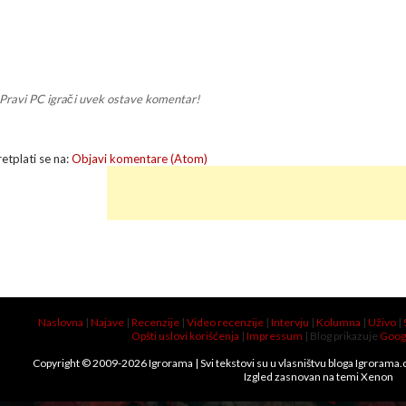
Pravi PC igrači uvek ostave komentar!
retplati se na:
Objavi komentare (Atom)
Naslovna
|
Najave
|
Recenzije
|
Video recenzije
|
Intervju
|
Kolumna
|
Uživo
|
Opšti uslovi korišćenja
|
Impressum
| Blog prikazuje
Goog
Copyright © 2009-
2026
Igrorama
| Svi tekstovi su u vlasništvu bloga Igrorama
Izgled zasnovan na temi
Xenon