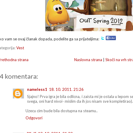
ko vam se ovaj članak dopada, podelite ga sa prijateljima:
ategorija:
Vest
Prethodna strana
Naslovna strana
|
Skoči na vrh str
4 komentara:
nameless1
18. 10. 2011. 21:26
Sjajno! Prva igra je bila odlicna, i zaista mi je ostala u lepom
svega, oni hard nivoi- mislim da ih jos nisam sve kompletirao).
Uzecu cim bude bila dostupna na steamu..
Odgovori