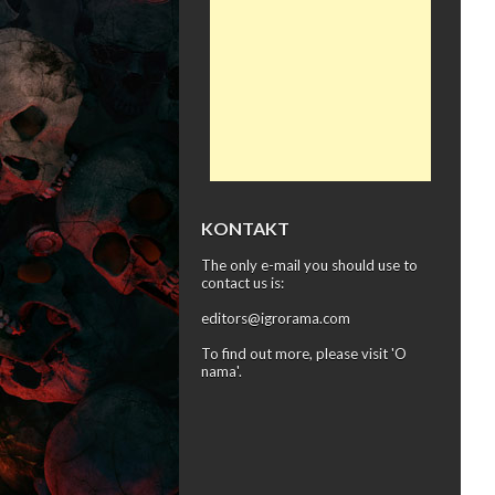
KONTAKT
The only e-mail you should use to
contact us is:
editors@igrorama.com
To find out more, please visit '
O
nama
'.