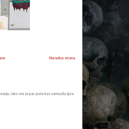
ane
Naredna strana
 secanju, iako me je par puta bas namucila (pre