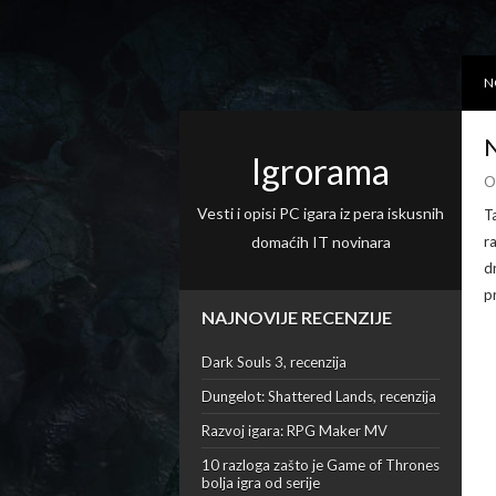
N
N
Igrorama
O
Vesti i opisi PC igara iz pera iskusnih
T
domaćih IT novinara
r
d
p
NAJNOVIJE RECENZIJE
Dark Souls 3, recenzija
Dungelot: Shattered Lands, recenzija
Razvoj igara: RPG Maker MV
10 razloga zašto je Game of Thrones
bolja igra od serije