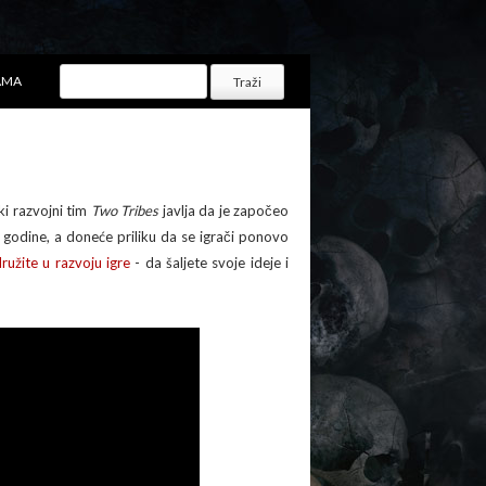
AMA
ki razvojni tim
Two Tribes
javlja da je započeo
godine, a doneće priliku da se igrači ponovo
družite u razvoju igre
- da šaljete svoje ideje i