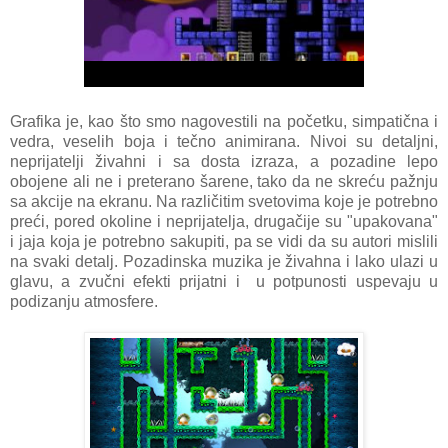
Grafika je, kao što smo nagovestili na početku, simpatična i
vedra, veselih boja i tečno animirana. Nivoi su detaljni,
neprijatelji živahni i sa dosta izraza, a pozadine lepo
obojene ali ne i preterano šarene, tako da ne skreću pažnju
sa akcije na ekranu. Na različitim svetovima koje je potrebno
preći, pored okoline i neprijatelja, drugačije su "upakovana"
i jaja koja je potrebno sakupiti, pa se vidi da su autori mislili
na svaki detalj. Pozadinska muzika je živahna i lako ulazi u
glavu, a zvučni efekti prijatni i u potpunosti uspevaju u
podizanju atmosfere.