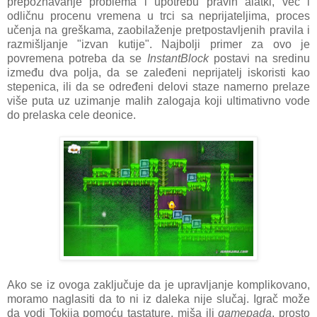
prepoznavanje problema i upotrebu pravih alatki, već i
odličnu procenu vremena u trci sa neprijateljima, proces
učenja na greškama, zaobilaženje pretpostavljenih pravila i
razmišljanje "izvan kutije". Najbolji primer za ovo je
povremena potreba da se
InstantBlock
postavi na sredinu
između dva polja, da se zaleđeni neprijatelj iskoristi kao
stepenica, ili da se određeni delovi staze namerno prelaze
više puta uz uzimanje malih zalogaja koji ultimativno vode
do prelaska cele deonice.
Ako se iz ovoga zaključuje da je upravljanje komplikovano,
moramo naglasiti da to ni iz daleka nije slučaj. Igrač može
da vodi Tokija pomoću tastature, miša ili
gamepada
, prosto