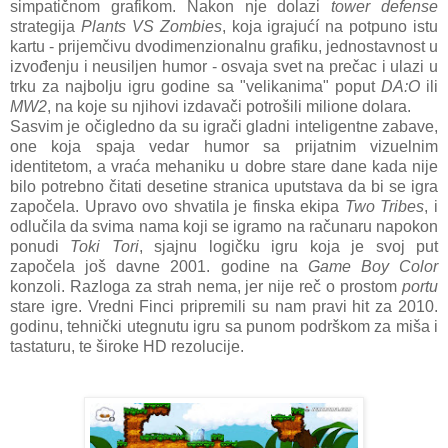
simpatičnom grafikom. Nakon nje dolazi
tower defense
strategija
Plants VS Zombies
, koja igrajućí na potpuno istu
kartu - prijemčivu dvodimenzionalnu grafiku, jednostavnost u
izvođenju i neusiljen humor - osvaja svet na prečac i ulazi u
trku za najbolju igru godine sa "velikanima" poput
DA:O
ili
MW2
, na koje su njihovi izdavači potrošili milione dolara.
Sasvim je očigledno da su igrači gladni inteligentne zabave,
one koja spaja vedar humor sa prijatnim vizuelnim
identitetom, a vraća mehaniku u dobre stare dane kada nije
bilo potrebno čitati desetine stranica uputstava da bi se igra
započela. Upravo ovo shvatila je finska ekipa
Two Tribes
, i
odlučila da svima nama koji se igramo na računaru napokon
ponudi
Toki Tori
, sjajnu logičku igru koja je svoj put
započela još davne 2001. godine na
Game Boy Color
konzoli. Razloga za strah nema, jer nije reč o prostom
portu
stare igre. Vredni Finci pripremili su nam pravi hit za 2010.
godinu, tehnički utegnutu igru sa punom podrškom za miša i
tastaturu, te široke HD rezolucije.