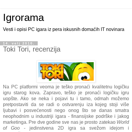
Igrorama
Vesti i opisi PC igara iz pera iskusnih domaćih IT novinara
14. velj 2010.
Toki Tori, recenzija
Na PC platformi veoma je teško pronaći kvalitetnu logičku
igru starog kova. Zapravo, teško je pronaći logičku igru
uopšte. Ako se neka i pojavi tu i tamo, odmah možemo
pretpostaviti da se radi o ostvarenju iza kojeg stoji više
ljubavi i posvećenosti nego onog što se danas smatra
neophodnim u industriji igara - finansijske podrške i jakog
marketinga. Pre dve godine sve nas je prosto zatekao
World
of Goo
- jedinstvena 2D igra sa svežom idejom i