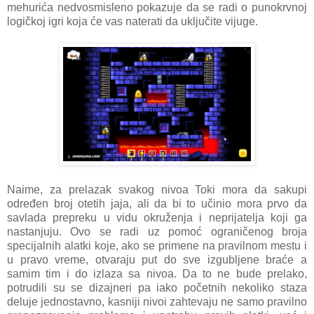
mehurića nedvosmisleno pokazuje da se radi o punokrvnoj
logičkoj igri koja će vas naterati da uključite vijuge.
Naime, za prelazak svakog nivoa Toki mora da sakupi
određen broj otetih jaja, ali da bi to učinio mora prvo da
savlada prepreku u vidu okruženja i neprijatelja koji ga
nastanjuju. Ovo se radi uz pomoć ograničenog broja
specijalnih alatki koje, ako se primene na pravilnom mestu i
u pravo vreme, otvaraju put do sve izgubljene braće a
samim tim i do izlaza sa nivoa. Da to ne bude prelako,
potrudili su se dizajneri pa iako početnih nekoliko staza
deluje jednostavno, kasniji nivoi zahtevaju ne samo pravilno