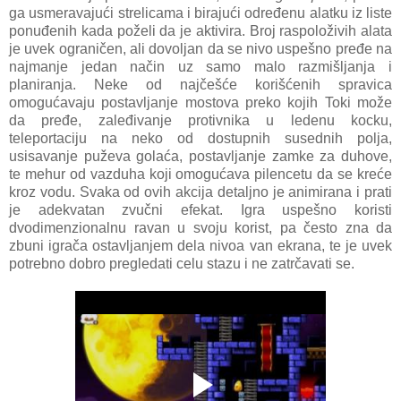
ga usmeravajući strelicama i birajući određenu alatku iz liste
ponuđenih kada poželi da je aktivira. Broj raspoloživih alata
je uvek ograničen, ali dovoljan da se nivo uspešno pređe na
najmanje jedan način uz samo malo razmišljanja i
planiranja. Neke od najčešće korišćenih spravica
omogućavaju postavljanje mostova preko kojih Toki može
da pređe, zaleđivanje protivnika u ledenu kocku,
teleportaciju na neko od dostupnih susednih polja,
usisavanje puževa golaća, postavljanje zamke za duhove,
te mehur od vazduha koji omogućava pilencetu da se kreće
kroz vodu. Svaka od ovih akcija detaljno je animirana i prati
je adekvatan zvučni efekat. Igra uspešno koristi
dvodimenzionalnu ravan u svoju korist, pa često zna da
zbuni igrača ostavljanjem dela nivoa van ekrana, te je uvek
potrebno dobro pregledati celu stazu i ne zatrčavati se.