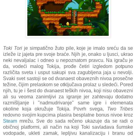
Toki Tori
je simpatično žuto pile, koje je imalo sreću da se
izleže iz jajeta pre svoje braće. Njih je, onako u ljusci, ukrao
neki nevaljalac i odneo u nepoznatom pravcu. Na igraču je
da, vodeći malog Tokija, prođe četiri izgledom potpuno
različita sveta i usput sakupi sva zagubljena jaja u nevolji.
Svaki svet sastoji se od dvanaest obaveznih nivoa prosečne
težine, čijim prelaskom se otključava prolaz u sledeći. Pored
njih, tu je i šest do dvanaest teških nivoa, koji nisu obavezni
ali su veoma zanimljivi za igranje jer zahtevaju dodatno
razmišljanje i "nadmudrivanje" same igre i elemenata
okoline koja okružuje Tokija. Povrh svega,
Two Tribes
redovno svojim kupcima plasira besplatne bonus nivoe kroz
Steam
mrežu. Sve do sada rečeno ukazuje da se radi o
običnoj platformi, ali način na koji Toki savladava šumske
vodopade, ukleti zamak, lepljivu kanalizaciju i branu od