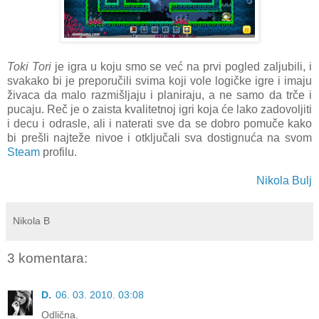
Toki Tori
je igra u koju smo se već na prvi pogled zaljubili, i
svakako bi je preporučili svima koji vole logičke igre i imaju
živaca da malo razmišljaju i planiraju, a ne samo da trče i
pucaju. Reč je o zaista kvalitetnoj igri koja će lako zadovoljiti
i decu i odrasle, ali i naterati sve da se dobro pomuče kako
bi prešli najteže nivoe i otključali sva dostignuća na svom
Steam
profilu.
Nikola Bulj
Nikola B
3 komentara:
D.
06. 03. 2010. 03:08
Odlična.