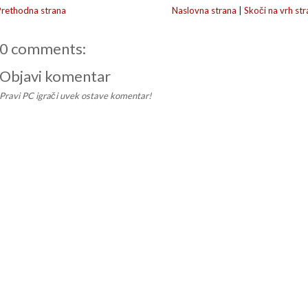
Prethodna strana
Naslovna strana
|
Skoči na vrh str
0 comments:
Objavi komentar
Pravi PC igrači uvek ostave komentar!