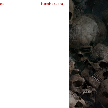
ane
Naredna strana