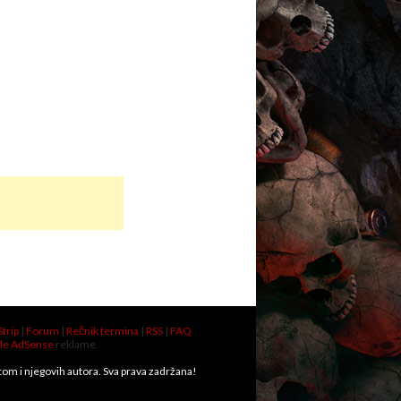
Strip
|
Forum
|
Rečnik termina
|
RSS
|
FAQ
le AdSense
reklame.
.com i njegovih autora. Sva prava zadržana!