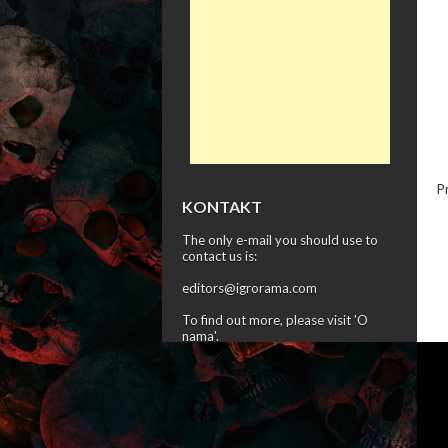
P
KONTAKT
The only e-mail you should use to
contact us is:
editors@igrorama.com
To find out more, please visit '
O
nama
'.