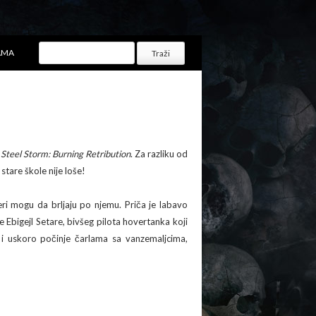
AMA
u
Steel Storm: Burning Retribution
. Za razliku od
 stare škole nije loše!
eri mogu da brljaju po njemu. Priča je labavo
 Ebigejl Setare, bivšeg pilota hovertanka koji
i i uskoro počinje čarlama sa vanzemaljcima,