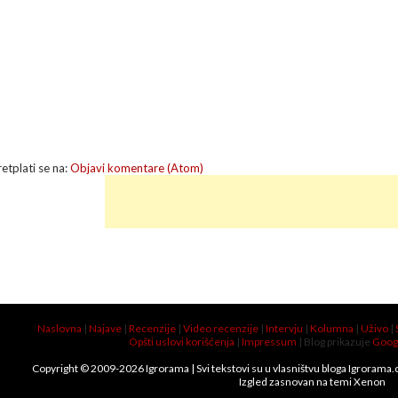
retplati se na:
Objavi komentare (Atom)
Naslovna
|
Najave
|
Recenzije
|
Video recenzije
|
Intervju
|
Kolumna
|
Uživo
|
Opšti uslovi korišćenja
|
Impressum
| Blog prikazuje
Goog
Copyright © 2009-
2026
Igrorama
| Svi tekstovi su u vlasništvu bloga Igrorama
Izgled zasnovan na temi
Xenon