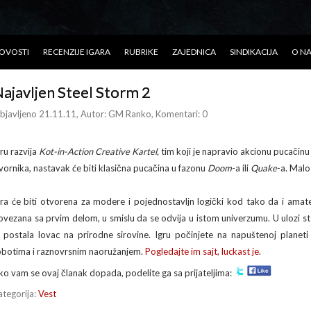
OVOSTI
RECENZIJE IGARA
RUBRIKE
ZAJEDNICA
SINDIKACIJA
O N
ajavljen Steel Storm 2
bjavljeno 21.11.11
, Autor:
GM Ranko
, Komentari: 0
gru razvija
Kot-in-Action Creative Kartel,
tim koji je napravio akcionu pucačin
zvornika, nastavak će biti klasična pucačina u fazonu
Doom
-a ili
Quake
-a. Malo
gra će biti otvorena za modere i pojednostavljn logički kod tako da i amat
ovezana sa prvim delom, u smislu da se odvija u istom univerzumu. U ulozi ste
e postala lovac na prirodne sirovine. Igru počinjete na napuštenoj planet
obotima i raznovrsnim naoružanjem.
Pogledajte im sajt, luckast je
.
ko vam se ovaj članak dopada, podelite ga sa prijateljima:
ategorija:
Vest