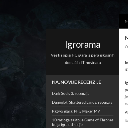
N
N
Igrorama
O
Vesti i opisi PC igara iz pera iskusnih
domaćih IT novinara
I
i
NAJNOVIJE RECENZIJE
I
p
Dark Souls 3, recenzija
j
Dungelot: Shattered Lands, recenzija
r
Razvoj igara: RPG Maker MV
A
10 razloga zašto je Game of Thrones
K
bolja igra od serije