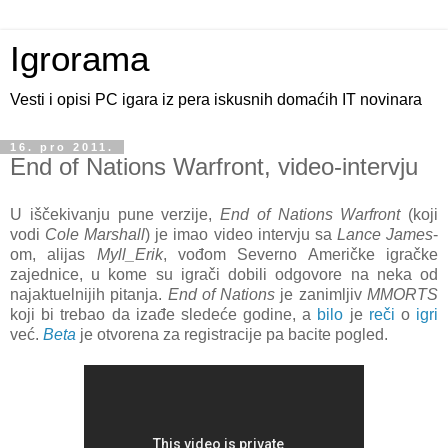
Igrorama
Vesti i opisi PC igara iz pera iskusnih domaćih IT novinara
16. pro 2011.
End of Nations Warfront, video-intervju
U iščekivanju pune verzije,
End of Nations Warfront
(koji
vodi
Cole Marshall
) je imao video intervju sa
Lance James
-
om, alijas
Myll_Erik
, vođom Severno Američke igračke
zajednice, u kome su igrači dobili odgovore na neka od
najaktuelnijih pitanja.
End of Nations
je zanimljiv
MMORTS
koji bi trebao da izađe sledeće godine, a
bilo
je
reči
o
igri
već.
Beta
je otvorena za registracije pa bacite pogled.