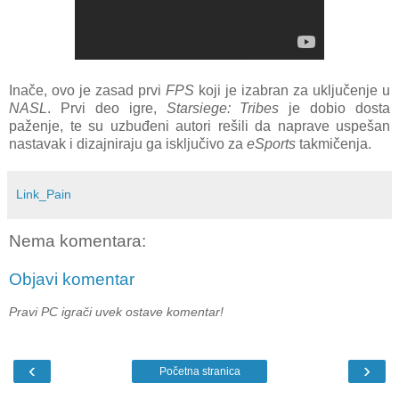
Inače, ovo je zasad prvi
FPS
koji je izabran za uključenje u
NASL
. Prvi deo igre,
Starsiege: Tribes
je dobio dosta
paženje, te su uzbuđeni autori rešili da naprave uspešan
nastavak i dizajniraju ga isključivo za
eSports
takmičenja.
Link_Pain
Nema komentara:
Objavi komentar
Pravi PC igrači uvek ostave komentar!
‹
›
Početna stranica