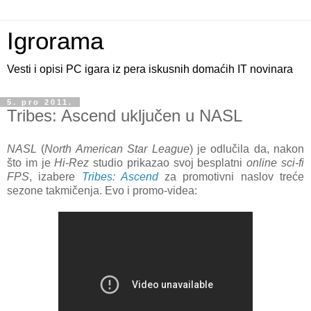
Igrorama
Vesti i opisi PC igara iz pera iskusnih domaćih IT novinara
5. pro 2011.
Tribes: Ascend uključen u NASL
NASL
(
North American Star League
) je odlučila da, nakon
što im je
Hi-Rez
studio prikazao svoj besplatni
online sci-fi
FPS
, izabere
Tribes: Ascend
za promotivni naslov treće
sezone takmičenja. Evo i promo-videa: