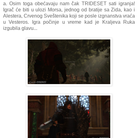
a. Osim toga obećavaju nam čak TRIDESET sati igranja!
Igrač će biti u ulozi Morsa, jednog od bratije sa Zida, kao i
Alestera, Crvenog Sveštenika koji se posle izgnanstva vraća
u Vesteros. Igra počinje u vreme kad je Kraljeva Ruka
izgubila glavu...