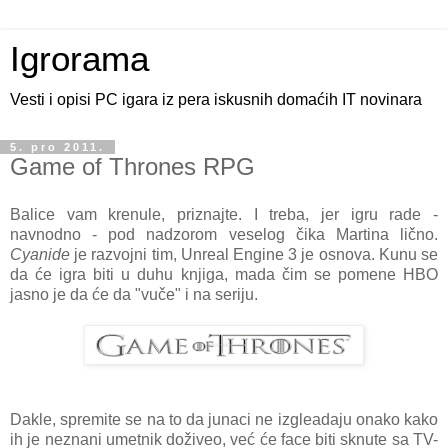
Igrorama
Vesti i opisi PC igara iz pera iskusnih domaćih IT novinara
5. pro 2011.
Game of Thrones RPG
Balice vam krenule, priznajte. I treba, jer igru rade -
navnodno - pod nadzorom veselog čika Martina lično.
Cyanide
je razvojni tim, Unreal Engine 3 je osnova. Kunu se
da će igra biti u duhu knjiga, mada čim se pomene HBO
jasno je da će da "vuče" i na seriju.
Dakle, spremite se na to da junaci ne izgleadaju onako kako
ih je neznani umetnik doživeo, već će face biti sknute sa TV-