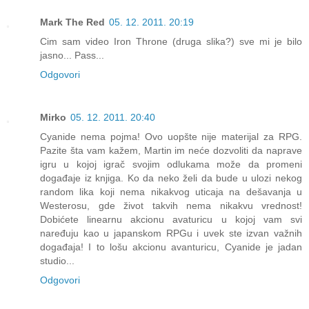
Mark The Red
05. 12. 2011. 20:19
Cim sam video Iron Throne (druga slika?) sve mi je bilo
jasno... Pass...
Odgovori
Mirko
05. 12. 2011. 20:40
Cyanide nema pojma! Ovo uopšte nije materijal za RPG.
Pazite šta vam kažem, Martin im neće dozvoliti da naprave
igru u kojoj igrač svojim odlukama može da promeni
događaje iz knjiga. Ko da neko želi da bude u ulozi nekog
random lika koji nema nikakvog uticaja na dešavanja u
Westerosu, gde život takvih nema nikakvu vrednost!
Dobićete linearnu akcionu avaturicu u kojoj vam svi
naređuju kao u japanskom RPGu i uvek ste izvan važnih
događaja! I to lošu akcionu avanturicu, Cyanide je jadan
studio...
Odgovori