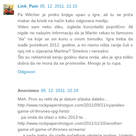
Link_Pain
05. 12. 2011. 21:15
Pa Witcher je preko knjiga upao u igre...ali tu se priča
makar da kriviti na način kako odgovara mediju.
Video sam neku sliku, izgleda konzolaški poprilično. Ali
nigde ne nalazim informaciju da je Martin rekao to famozno
"da" na koje se svi kunu u ovom trenutku. Igra treba da
izađe početkom 2012. godine, a mi nismo ništa ranije čuli o
njoj niti o izjavama Martina? Smešno i nerealno.
Što su reklamirali seriju godinu dana onda, ako je igra toliko
dobra da ne mora da se promoviše. Mnogo je tu rupa.
Odgovori
Anonimno
05. 12. 2011. 22:24
Meh. Prvo su rekli da je datum izlaska daleko...
http://www.rockpapershotgun.com/2011/09/21/cyanides-
game-of-thrones-rpg-hints/
...pa onda da izlazi u toku 2013-te...
http://www.rockpapershotgun.com/2011/11/10/another-
game-of-game-of-thrones-screens/
... a sada treba da izađe početkom sledeće godine. Izgleda