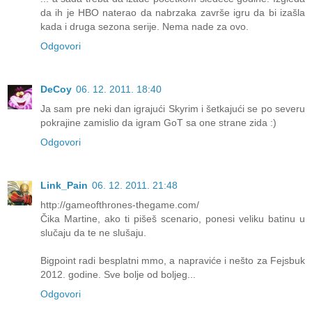
da ih je HBO naterao da nabrzaka završe igru da bi izašla
kada i druga sezona serije. Nema nade za ovo.
Odgovori
DeCoy
06. 12. 2011. 18:40
Ja sam pre neki dan igrajući Skyrim i šetkajući se po severu
pokrajine zamislio da igram GoT sa one strane zida :)
Odgovori
Link_Pain
06. 12. 2011. 21:48
http://gameofthrones-thegame.com/
Čika Martine, ako ti pišeš scenario, ponesi veliku batinu u
slučaju da te ne slušaju.
Bigpoint radi besplatni mmo, a napraviće i nešto za Fejsbuk
2012. godine. Sve bolje od boljeg...
Odgovori