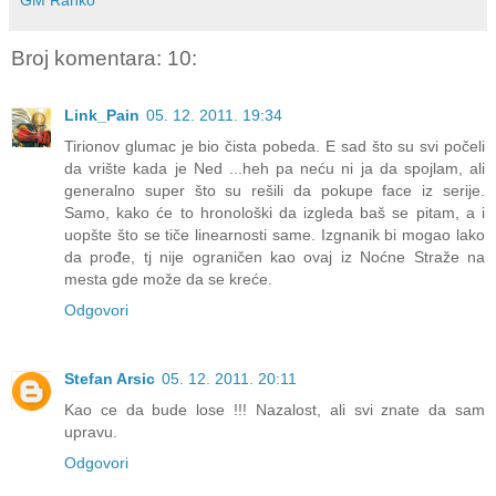
Broj komentara: 10:
Link_Pain
05. 12. 2011. 19:34
Tirionov glumac je bio čista pobeda. E sad što su svi počeli
da vrište kada je Ned ...heh pa neću ni ja da spojlam, ali
generalno super što su rešili da pokupe face iz serije.
Samo, kako će to hronološki da izgleda baš se pitam, a i
uopšte što se tiče linearnosti same. Izgnanik bi mogao lako
da prođe, tj nije ograničen kao ovaj iz Noćne Straže na
mesta gde može da se kreće.
Odgovori
Stefan Arsic
05. 12. 2011. 20:11
Kao ce da bude lose !!! Nazalost, ali svi znate da sam
upravu.
Odgovori