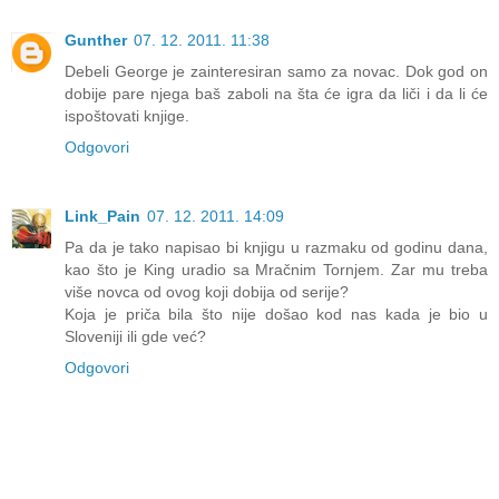
Gunther
07. 12. 2011. 11:38
Debeli George je zainteresiran samo za novac. Dok god on
dobije pare njega baš zaboli na šta će igra da liči i da li će
ispoštovati knjige.
Odgovori
Link_Pain
07. 12. 2011. 14:09
Pa da je tako napisao bi knjigu u razmaku od godinu dana,
kao što je King uradio sa Mračnim Tornjem. Zar mu treba
više novca od ovog koji dobija od serije?
Koja je priča bila što nije došao kod nas kada je bio u
Sloveniji ili gde već?
Odgovori