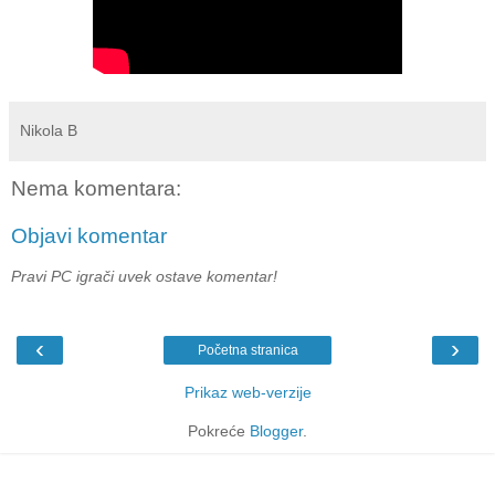
Nikola B
Nema komentara:
Objavi komentar
Pravi PC igrači uvek ostave komentar!
‹
›
Početna stranica
Prikaz web-verzije
Pokreće
Blogger
.