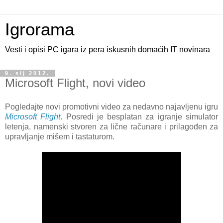
Igrorama
Vesti i opisi PC igara iz pera iskusnih domaćih IT novinara
9. sij 2012.
Microsoft Flight, novi video
Pogledajte novi promotivni video za nedavno najavljenu igru
Microsoft Flight
. Posredi je besplatan za igranje simulator
letenja, namenski stvoren za lične računare i prilagođen za
upravljanje mišem i tastaturom.