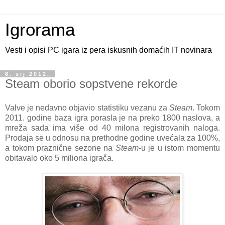
Igrorama
Vesti i opisi PC igara iz pera iskusnih domaćih IT novinara
8. sij 2012.
Steam oborio sopstvene rekorde
Valve je nedavno objavio statistiku vezanu za
Steam
. Tokom
2011. godine baza igra porasla je na preko 1800 naslova, a
mreža sada ima više od 40 milona registrovanih naloga.
Prodaja se u odnosu na prethodne godine uvećala za 100%,
a tokom praznične sezone na
Steam
-u je u istom momentu
obitavalo oko 5 miliona igrača.