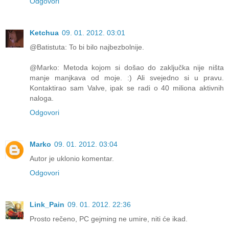
Odgovori
Ketchua
09. 01. 2012. 03:01
@Batistuta: To bi bilo najbezbolnije.
@Marko: Metoda kojom si došao do zaključka nije ništa
manje manjkava od moje. :) Ali svejedno si u pravu.
Kontaktirao sam Valve, ipak se radi o 40 miliona aktivnih
naloga.
Odgovori
Marko
09. 01. 2012. 03:04
Autor je uklonio komentar.
Odgovori
Link_Pain
09. 01. 2012. 22:36
Prosto rečeno, PC gejming ne umire, niti će ikad.