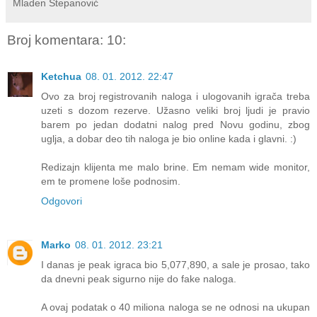
Mladen Stepanović
Broj komentara: 10:
Ketchua
08. 01. 2012. 22:47
Ovo za broj registrovanih naloga i ulogovanih igrača treba
uzeti s dozom rezerve. Užasno veliki broj ljudi je pravio
barem po jedan dodatni nalog pred Novu godinu, zbog
uglja, a dobar deo tih naloga je bio online kada i glavni. :)
Redizajn klijenta me malo brine. Em nemam wide monitor,
em te promene loše podnosim.
Odgovori
Marko
08. 01. 2012. 23:21
I danas je peak igraca bio 5,077,890, a sale je prosao, tako
da dnevni peak sigurno nije do fake naloga.
A ovaj podatak o 40 miliona naloga se ne odnosi na ukupan