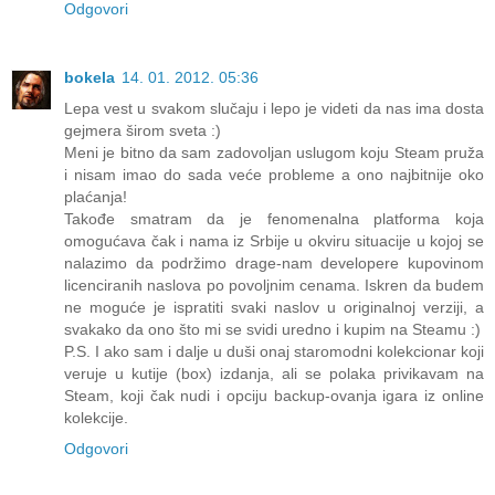
Odgovori
bokela
14. 01. 2012. 05:36
Lepa vest u svakom slučaju i lepo je videti da nas ima dosta
gejmera širom sveta :)
Meni je bitno da sam zadovoljan uslugom koju Steam pruža
i nisam imao do sada veće probleme a ono najbitnije oko
plaćanja!
Takođe smatram da je fenomenalna platforma koja
omogućava čak i nama iz Srbije u okviru situacije u kojoj se
nalazimo da podržimo drage-nam developere kupovinom
licenciranih naslova po povoljnim cenama. Iskren da budem
ne moguće je ispratiti svaki naslov u originalnoj verziji, a
svakako da ono što mi se svidi uredno i kupim na Steamu :)
P.S. I ako sam i dalje u duši onaj staromodni kolekcionar koji
veruje u kutije (box) izdanja, ali se polaka privikavam na
Steam, koji čak nudi i opciju backup-ovanja igara iz online
kolekcije.
Odgovori