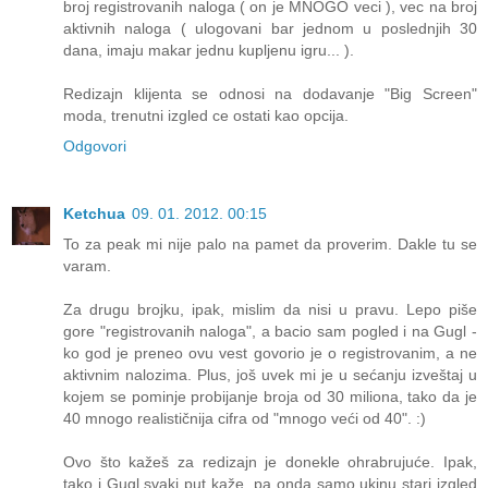
broj registrovanih naloga ( on je MNOGO veci ), vec na broj
aktivnih naloga ( ulogovani bar jednom u poslednjih 30
dana, imaju makar jednu kupljenu igru... ).
Redizajn klijenta se odnosi na dodavanje "Big Screen"
moda, trenutni izgled ce ostati kao opcija.
Odgovori
Ketchua
09. 01. 2012. 00:15
To za peak mi nije palo na pamet da proverim. Dakle tu se
varam.
Za drugu brojku, ipak, mislim da nisi u pravu. Lepo piše
gore "registrovanih naloga", a bacio sam pogled i na Gugl -
ko god je preneo ovu vest govorio je o registrovanim, a ne
aktivnim nalozima. Plus, još uvek mi je u sećanju izveštaj u
kojem se pominje probijanje broja od 30 miliona, tako da je
40 mnogo realističnija cifra od "mnogo veći od 40". :)
Ovo što kažeš za redizajn je donekle ohrabrujuće. Ipak,
tako i Gugl svaki put kaže, pa onda samo ukinu stari izgled