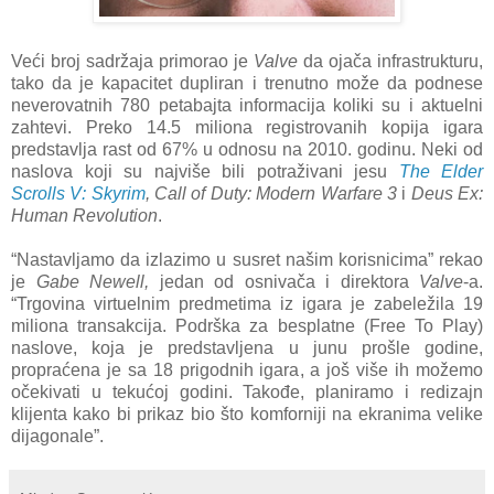
Veći broj sadržaja primorao je
Valve
da ojača infrastrukturu,
tako da je kapacitet dupliran i trenutno može da podnese
neverovatnih 780 petabajta informacija koliki su i aktuelni
zahtevi. Preko 14.5 miliona registrovanih kopija igara
predstavlja rast od 67% u odnosu na 2010. godinu. Neki od
naslova koji su najviše bili potraživani jesu
The Elder
Scrolls V: Skyrim
, Call of Duty: Modern Warfare 3
i
Deus Ex:
Human Revolution
.
“Nastavljamo da izlazimo u susret našim korisnicima” rekao
je
Gabe Newell,
jedan od osnivača i direktora
Valve
-a.
“Trgovina virtuelnim predmetima iz igara je zabeležila 19
miliona transakcija. Podrška za besplatne (Free To Play)
naslove, koja je predstavljena u junu prošle godine,
propraćena je sa 18 prigodnih igara, a još više ih možemo
očekivati u tekućoj godini. Takođe, planiramo i redizajn
klijenta kako bi prikaz bio što komforniji na ekranima velike
dijagonale”.