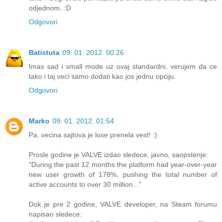
odjednom. :D
Odgovori
Batistuta
09. 01. 2012. 00:26
Imas sad i small mode uz ovaj standardni, verujem da ce
tako i taj veci samo dodati kao jos jednu opciju.
Odgovori
Marko
09. 01. 2012. 01:54
Pa, vecina sajtova je lose prenela vest! :)
Prosle godine je VALVE izdao sledece, javno, saopstenje:
"During the past 12 months the platform had year-over-year
new user growth of 178%, pushing the total number of
active accounts to over 30 million..."
Dok je pre 2 godine, VALVE developer, na Steam forumu
napisao sledece: