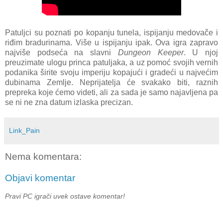
Patuljci su poznati po kopanju tunela, ispijanju medovače i
riđim bradurinama. Više u ispijanju ipak. Ova igra zapravo
najviše podseća na slavni
Dungeon Keeper
. U njoj
preuzimate ulogu princa patuljaka, a uz pomoć svojih vernih
podanika širite svoju imperiju kopajući i gradeći u najvećim
dubinama Zemlje. Neprijatelja će svakako biti, raznih
prepreka koje ćemo videti, ali za sada je samo najavljena pa
se ni ne zna datum izlaska precizan.
Link_Pain
Nema komentara:
Objavi komentar
Pravi PC igrači uvek ostave komentar!