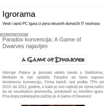
Igrorama
Vesti i opisi PC igara iz pera iskusnih domaćih IT novinara
25. sij 2012.
Paradox konvencija: A Game of
Dwarves najavljen
Häringe Palace
je poznato ukleto mesto u Stokholmu.
Međutim to nije uplašilo
Paradox
da tamo napravi
dvodnevnu konvenciju. Firma beleži rast profita 75% od
2010. do 2011. godine, a kako je ovo najbolji po njima način
da se neustrašivo promovišu, predstavili su mnoštvo igara.
Prva kojoj poklanjamo pažnju je
A Game of Dwarves
!