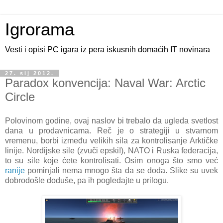
Igrorama
Vesti i opisi PC igara iz pera iskusnih domaćih IT novinara
27. sij 2012.
Paradox konvencija: Naval War: Arctic
Circle
Polovinom godine, ovaj naslov bi trebalo da ugleda svetlost
dana u prodavnicama. Reč je o strategiji u stvarnom
vremenu, borbi između velikih sila za kontrolisanje Arktičke
linije. Nordijske sile (zvuči epski!), NATO i Ruska federacija,
to su sile koje ćete kontrolisati. Osim onoga što smo već
ranije
pominjali nema mnogo šta da se doda. Slike su uvek
dobrodošle doduše, pa ih pogledajte u prilogu.