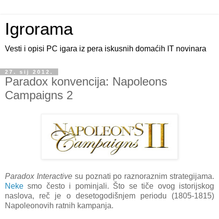
Igrorama
Vesti i opisi PC igara iz pera iskusnih domaćih IT novinara
27. sij 2012.
Paradox konvencija: Napoleons
Campaigns 2
Paradox Interactive
su poznati po raznoraznim strategijama.
Neke
smo često i pominjali. Što se tiče ovog istorijskog
naslova, reč je o desetogodišnjem periodu (1805-1815)
Napoleonovih ratnih kampanja.