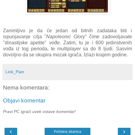
Zanimljivo je da će jedan od bitnih zadataka biti i
ispunjavanje cilja "
Napoleonic Glory
" čime zadovoljavate
"dinastijske apetite" vođe. Zatim, tu je i 600 jedinstvenih
vođa iz tog perioda, te
multiplayer
sa do 8 ljudi. Sasvim
dovoljno da se okupira mozak igrača. Izlazi krajem godine.
Link_Pain
Nema komentara:
Objavi komentar
Pravi PC igrači uvek ostave komentar!
‹
›
Početna stranica