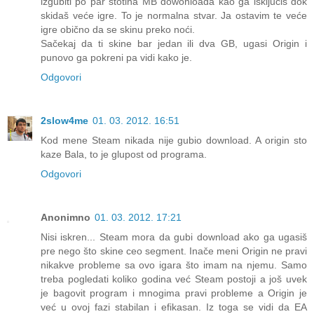
izgubiti po par stotina MB dowonloada kao ga isključiš dok
skidaš veće igre. To je normalna stvar. Ja ostavim te veće
igre obično da se skinu preko noći.
Sačekaj da ti skine bar jedan ili dva GB, ugasi Origin i
punovo ga pokreni pa vidi kako je.
Odgovori
2slow4me
01. 03. 2012. 16:51
Kod mene Steam nikada nije gubio download. A origin sto
kaze Bala, to je glupost od programa.
Odgovori
Anonimno
01. 03. 2012. 17:21
Nisi iskren... Steam mora da gubi download ako ga ugasiš
pre nego što skine ceo segment. Inače meni Origin ne pravi
nikakve probleme sa ovo igara što imam na njemu. Samo
treba pogledati koliko godina već Steam postoji a još uvek
je bagovit program i mnogima pravi probleme a Origin je
već u ovoj fazi stabilan i efikasan. Iz toga se vidi da EA