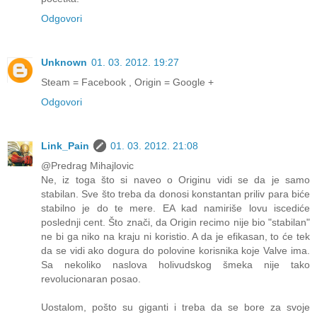
Odgovori
Unknown
01. 03. 2012. 19:27
Steam = Facebook , Origin = Google +
Odgovori
Link_Pain
01. 03. 2012. 21:08
@Predrag Mihajlovic
Ne, iz toga što si naveo o Originu vidi se da je samo
stabilan. Sve što treba da donosi konstantan priliv para biće
stabilno je do te mere. EA kad namiriše lovu iscediće
poslednji cent. Što znači, da Origin recimo nije bio "stabilan"
ne bi ga niko na kraju ni koristio. A da je efikasan, to će tek
da se vidi ako dogura do polovine korisnika koje Valve ima.
Sa nekoliko naslova holivudskog šmeka nije tako
revolucionaran posao.
Uostalom, pošto su giganti i treba da se bore za svoje