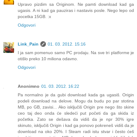
Upravo pizdim sa Originom. Ne pamti download kad ga
ugasis. A ni kad ga pauziras i nastavis posle. Nego lepo od
pocetka 15GB. :x
Odgovori
Link_Pain
01. 03. 2012. 15:16
I ja sam pomenuo samo PC prodaju. Na sve tri platforme je
otišlo preko 10 miliona odavno.
Odgovori
Anonimno
01. 03. 2012. 16:22
Pa normalno je da gubi download kada ga ugasiš. Origin
podeli download na delove. Mogu da budu po par stotina
MB, po GB, zavisi... Ako isključiš Origin pre nego što skine
ceo taj deo onda će sledeći put početi da ga skida iz
početka. Zato se dešava da vidiš da je npr 30% igre
skinuto, isključiš Origin i kad ga ponovo pokreneš vidiš da je
download na oko 20%. I Steam radi istu stvar i često ćeš