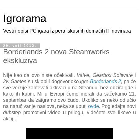
Igrorama
Vesti i opisi PC igara iz pera iskusnih domaćih IT novinara
29. velj 2012.
Borderlands 2 nova Steamworks
ekskluziva
Nije kao da ovo niste očekivali.
Valve
,
Gearbox Software
i
2K Games
su sklopili dogovor oko
igre
Borderlands 2
,
pa će
sve verzije zahtevati aktivaciju na Steam-u, bez obzira gde i
kako ih kupili. Mi u Evropi ćemo morati da sačekamo 21.
septembar da zaigramo ovo čudo. Ukoliko se neko odlučio
na naručivanje naslova, neka se uputi
ovde
. Pogledajte novi
dubstep
promotivni video u prilogu, videćete sve likove u
akciji.