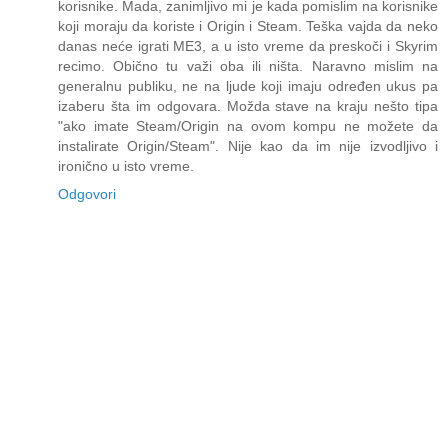
korisnike. Mada, zanimljivo mi je kada pomislim na korisnike
koji moraju da koriste i Origin i Steam. Teška vajda da neko
danas neće igrati ME3, a u isto vreme da preskoči i Skyrim
recimo. Obično tu važi oba ili ništa. Naravno mislim na
generalnu publiku, ne na ljude koji imaju određen ukus pa
izaberu šta im odgovara. Možda stave na kraju nešto tipa
"ako imate Steam/Origin na ovom kompu ne možete da
instalirate Origin/Steam". Nije kao da im nije izvodljivo i
ironično u isto vreme.
Odgovori