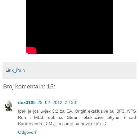
Link_Pain
Broj komentara: 15:
dex3108
29. 02. 2012. 23:33
Ipak je jos uvjek 3:2 za EA. Origin ekskluzive su BF3, NFS
Run i ME3, dok su Steam ekskluzive Skyrim i sad
Borderlands :D Mislim samo na novije igre :D
Odgovori