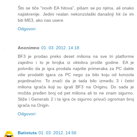
Što se tiče "novih EA hitova", pišam se po njima, ali onako
najiskrenije. Jedini realan nekonzolaški današnji hit će im
biti ME3, ako nas usere.
Odgovori
Anonimno
01. 03. 2012. 14:18
BF3 je prodao preko deset miliona na sve tri platforme
zajedno i to je brojka iz oktobra prošle godine. EA je
potvrdio da je igra prodala najviše primeraka za PC dakle
više prodatih igara za PC nego za bilo koju od konzola
pojedinačno. To znači da je tada bilo između 3 i četiri
miliona igrača koji su igrali BF3 na Originu. Do sada je
možda pređen broj od pet miliona ali to ne znam sigurno.
Stiže i Generals 2 i ta igra će sigurno privući ogroman broj
igrača na Origin.
Odgovori
Batistuta
01. 03. 2012. 14:56