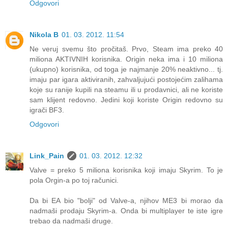
Odgovori
Nikola B
01. 03. 2012. 11:54
Ne veruj svemu što pročitaš. Prvo, Steam ima preko 40
miliona AKTIVNIH korisnika. Origin neka ima i 10 miliona
(ukupno) korisnika, od toga je najmanje 20% neaktivno... tj.
imaju par igara aktiviranih, zahvaljujući postojećim zalihama
koje su ranije kupili na steamu ili u prodavnici, ali ne koriste
sam klijent redovno. Jedini koji koriste Origin redovno su
igrači BF3.
Odgovori
Link_Pain
01. 03. 2012. 12:32
Valve = preko 5 miliona korisnika koji imaju Skyrim. To je
pola Orgin-a po toj računici.
Da bi EA bio "bolji" od Valve-a, njihov ME3 bi morao da
nadmaši prodaju Skyrim-a. Onda bi multiplayer te iste igre
trebao da nadmaši druge.