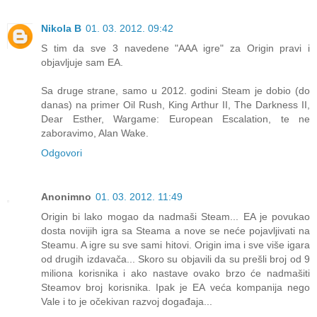
Nikola B
01. 03. 2012. 09:42
S tim da sve 3 navedene "AAA igre" za Origin pravi i
objavljuje sam EA.
Sa druge strane, samo u 2012. godini Steam je dobio (do
danas) na primer Oil Rush, King Arthur II, The Darkness II,
Dear Esther, Wargame: European Escalation, te ne
zaboravimo, Alan Wake.
Odgovori
Anonimno
01. 03. 2012. 11:49
Origin bi lako mogao da nadmaši Steam... EA je povukao
dosta novijih igra sa Steama a nove se neće pojavljivati na
Steamu. A igre su sve sami hitovi. Origin ima i sve više igara
od drugih izdavača... Skoro su objavili da su prešli broj od 9
miliona korisnika i ako nastave ovako brzo će nadmašiti
Steamov broj korisnika. Ipak je EA veća kompanija nego
Vale i to je očekivan razvoj događaja...