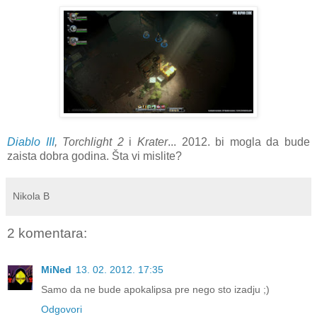
Diablo III
, Torchlight 2
i
Krater
... 2012. bi mogla da bude
zaista dobra godina. Šta vi mislite?
Nikola B
2 komentara:
MiNed
13. 02. 2012. 17:35
Samo da ne bude apokalipsa pre nego sto izadju ;)
Odgovori