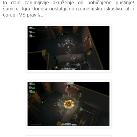
to dalo zanimljivije okruženje od uobičajene pustinje/
šumice. Igra donosi nostalgično izometrijsko iskustvo, ali i
co-op i VS pravila.