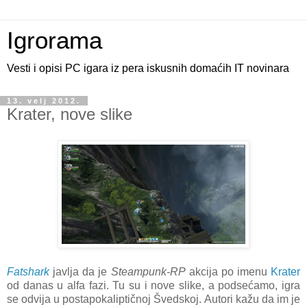
Igrorama
Vesti i opisi PC igara iz pera iskusnih domaćih IT novinara
13. velj 2012.
Krater, nove slike
Fatshark
javlja da je
Steampunk-RP
akcija po imenu
Krater
od danas u alfa fazi. Tu su i nove slike, a podsećamo, igra
se odvija u postapokaliptičnoj Švedskoj. Autori kažu da im je