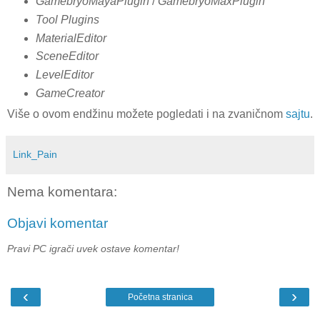
GamebryoMayaPlugin
/
GamebryoMaxPlugin
Tool Plugins
MaterialEditor
SceneEditor
LevelEditor
GameCreator
Više o ovom endžinu možete pogledati i na zvaničnom
sajtu
.
Link_Pain
Nema komentara:
Objavi komentar
Pravi PC igrači uvek ostave komentar!
‹
›
Početna stranica