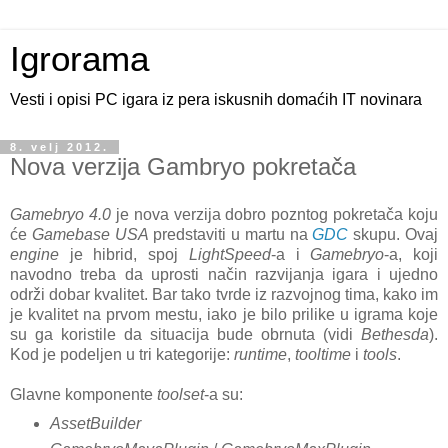
Igrorama
Vesti i opisi PC igara iz pera iskusnih domaćih IT novinara
8. velj 2012.
Nova verzija Gambryo pokretača
Gamebryo 4.0
je nova verzija dobro pozntog pokretača koju
će
Gamebase USA
predstaviti u martu na
GDC
skupu. Ovaj
engine
je hibrid, spoj
LightSpeed
-a i
Gamebryo
-a, koji
navodno treba da uprosti način razvijanja igara i ujedno
održi dobar kvalitet. Bar tako tvrde iz razvojnog tima, kako im
je kvalitet na prvom mestu, iako je bilo prilike u igrama koje
su ga koristile da situacija bude obrnuta (vidi
Bethesda
).
Kod je podeljen u tri kategorije:
runtime
,
tooltime
i
tools
.
Glavne komponente
toolset
-a su:
AssetBuilder