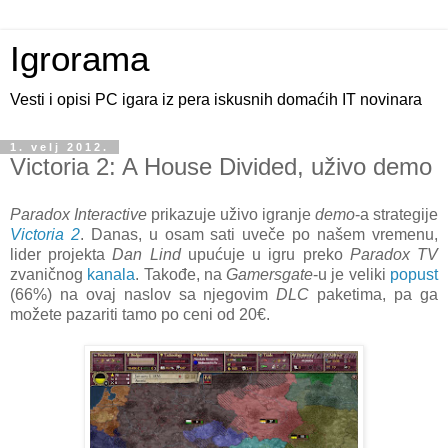
Igrorama
Vesti i opisi PC igara iz pera iskusnih domaćih IT novinara
1. velj 2012.
Victoria 2: A House Divided, uživo demo
Paradox Interactive
prikazuje uživo igranje
demo
-a strategije
Victoria 2
. Danas, u osam sati uveče po našem vremenu,
lider projekta
Dan Lind
upućuje u igru preko
Paradox TV
zvaničnog
kanala
. Takođe, na
Gamersgate
-u je veliki
popust
(66%) na ovaj naslov sa njegovim
DLC
paketima, pa ga
možete pazariti tamo po ceni od 20€.