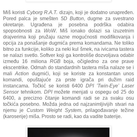
Miš koristi
Cyborg R.A.T.
dizajn, koji je dodatno unapređen.
Pored palca je smešten
5D Button
, dugme za svestrano
okretanje. Ugrađena je posebna podrška odabira
spopsobnosti za
WoW
. Miš ionako dolazi sa izuzetnim
drajverima koji pružaju razne mogućnosti modifikovanja i
opcija za ponašanje dugmića prema komandama. Ne toliko
bitno za funkcije, koliko za neki kul šmek, na ivicama tastera
se nalazi svetlo. Softver koji ga kontroliše dozvoljava odabir
između 16 miliona
RGB
boja, očigledno za one prave
ekscentrike. Odmah do standardnih tastera miša nalaze se i
mali
Action
dugmići, koji se koriste za konstantan unos
komandi, opuštajuće za prste igrača pri dužim raid
instancama. Točkić se koristi 6400
DPI 'Twin-Eye' Laser
Sensor
tehnikom.
DPI
možete menjati u ospegu od 25 do
6400, a precizno čitanje komandi radi se za svaku osu
točkića posebno. Možda jedna od najzanimljivijih stvari na
njemu je
Custom Weight System
, prilagođavanje težine
(karoserije) miša. Prosto se radi, kao da vadite baterije.