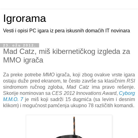
Igrorama
Vesti i opisi PC igara iz pera iskusnih domaćih IT novinara
23. ožu 2012.
Mad Catz, miš kibernetičkog izgleda za
MMO igrača
Za preke potrebe
MMO
igrača, koji zbog ovakve vrste igara
ostaju duže pred ekranom, te često završe sa klasičnim
RSI
sindromom ručnog zgloba,
Mad Catz
ima pravo rešenje.
Skorije nominovan sa
CES 2012 Innovations Award
,
Cyborg
M.M.O. 7
je miš koji sadrži 15 dugmića (sa levim i desnim
klikom) i mogućnost pamćenja ukupno 78 različitih komandi.