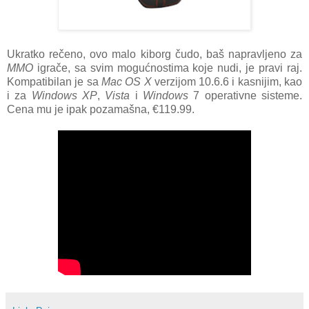
Ukratko rečeno, ovo malo kiborg čudo, baš napravljeno za
MMO
igrače, sa svim mogućnostima koje nudi, je pravi raj.
Kompatibilan je sa
Mac OS X
verzijom 10.6.6 i kasnijim, kao
i za
Windows XP
,
Vista
i
Windows
7 operativne sisteme.
Cena mu je ipak pozamašna, €119.99.