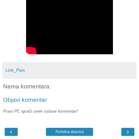
Link_Pain
Nema komentara:
Objavi komentar
Pravi PC igrači uvek ostave komentar!
‹
›
Početna stranica