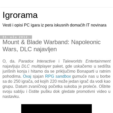
Igrorama
Vesti i opisi PC igara iz pera iskusnih domaćih IT novinara
31. ožu 2012.
Mount & Blade Warband: Napoleonic
Wars, DLC najavljen
O, da.
Paradox Interactive
i
Taleworlds Entertainment
najavljuju
DLC multiplayer
paket, gde uskačemo u sedišta
jurišnih konja i hitamo da se priključimo Bonaparti u ratnim
pohodima.
Ovaj
sjajan
RPG
sandbox
gurnuće nas u borbe
sa do 250 igrača, od kojih 220 može jedan igrač da vodi kao
grupu. Datum zvaničnog početka sukoba je proleće. Oštrite
svoju sablju i čistite pušku dok gledate promotivni video u
nastavku.