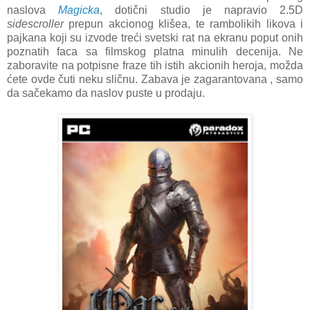
naslova
Magicka
, dotični studio je napravio 2.5D
sidescroller
prepun akcionog klišea, te rambolikih likova i
pajkana koji su izvode treći svetski rat na ekranu poput onih
poznatih faca sa filmskog platna minulih decenija. Ne
zaboravite na potpisne fraze tih istih akcionih heroja, možda
ćete ovde čuti neku sličnu. Zabava je zagarantovana , samo
da sačekamo da naslov puste u prodaju.