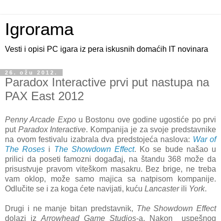
Igrorama
Vesti i opisi PC igara iz pera iskusnih domaćih IT novinara
26. ožu 2012.
Paradox Interactive prvi put nastupa na
PAX East 2012
Penny Arcade Expo
u Bostonu ove godine ugostiće po prvi
put
Paradox Interactive
. Kompanija je za svoje predstavnike
na ovom festivalu izabrala dva predstojeća naslova:
War of
The Roses
i
The Showdown Effect
. Ko se bude našao u
prilici da poseti famozni događaj, na štandu 368 može da
prisustvuje pravom viteškom masakru. Bez brige, ne treba
vam oklop, može samo majica sa natpisom kompanije.
Odlučite se i za koga ćete navijati, kuću
Lancaster
ili
York
.
Drugi i ne manje bitan predstavnik,
The Showdown Effect
dolazi iz
Arrowhead Game Studios
-a. Nakon uspešnog