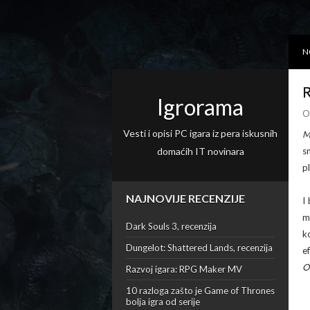
N
R
Igrorama
O
Vesti i opisi PC igara iz pera iskusnih
M
domaćih IT novinara
s
p
NAJNOVIJE RECENZIJE
I
m
Dark Souls 3, recenzija
k
Dungelot: Shattered Lands, recenzija
e
O
Razvoj igara: RPG Maker MV
10 razloga zašto je Game of Thrones
bolja igra od serije