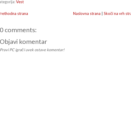
ategorija:
Vest
Prethodna strana
Naslovna strana
|
Skoči na vrh str
0 comments:
Objavi komentar
Pravi PC igrači uvek ostave komentar!