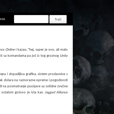
AMA
nce Online
i kazao, "hej, super je ovo, ali malo
ati sa komandama pa još iz tog groznog
Unity
 lepa i dopadljiva grafika, sistem prodavnice s
ak dolara na raznorazne opreme i pogodnosti
di na posmatranje pucnjave uz solidne zvučne
 ostalom gotovo je ista kao
Jagged Alliance