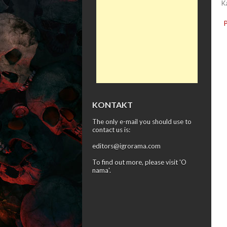
K
KONTAKT
The only e-mail you should use to
contact us is:
editors@igrorama.com
To find out more, please visit '
O
nama
'.