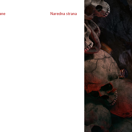
ane
Naredna strana