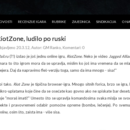
OVOSTI
RECENZIJE IGARA
RUBRIKE
ZAJEDNICA
SINDIKACIJA
O N
iotZone, ludilo po ruski
bjavljeno 20.3.12
, Autor:
GM Ranko
, Komentari: 0
ail.ru
(?!) izdao je još jednu online igru,
RiotZone
. Neko je video
Jagged Allia
mara to što igrom mora da se upravlja, mislim ko još ima vremena da se ml
lejera. Daj da napravimo fleš-verziju toga, samo da ima mnogo - sisa!"
 bi tako.
Riot Zone
je tipična browser-igra. Mnogo sitnih forica, brzo se igra,
ikro-uplatama koje čine da se osećate kao govno ako ne spiskate bar deset
oje "moraš imati!" Umesto što se upravlja komandosima svaka misija se svo
fekte i pravovremeni odabir pomoćne opreme (bombe, lečenje). Po svemu
nline
, osim što, zaista ima - više sisa.