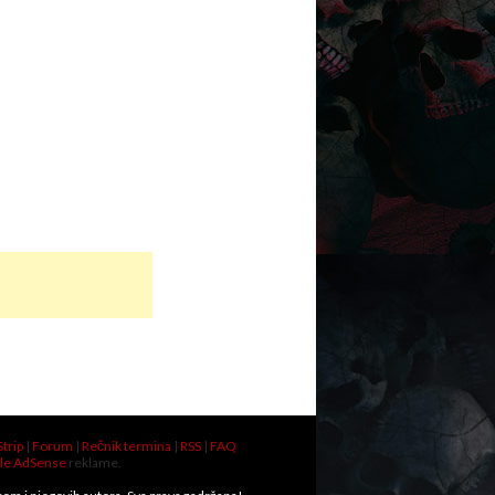
Strip
|
Forum
|
Rečnik termina
|
RSS
|
FAQ
le AdSense
reklame.