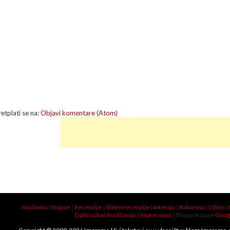
retplati se na:
Objavi komentare (Atom)
Naslovna
|
Najave
|
Recenzije
|
Video recenzije
|
Intervju
|
Kolumna
|
Uživo
|
Opšti uslovi korišćenja
|
Impressum
| Blog prikazuje
Goog