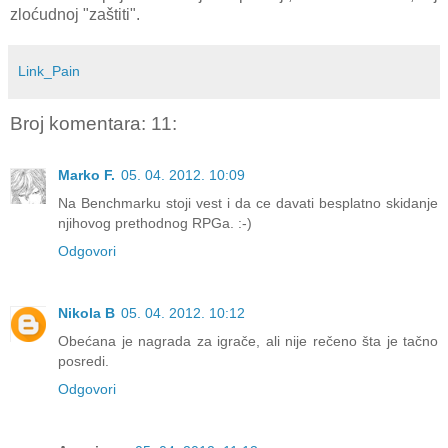
zloćudnoj "zaštiti".
Link_Pain
Broj komentara: 11:
Marko F.
05. 04. 2012. 10:09
Na Benchmarku stoji vest i da ce davati besplatno skidanje
njihovog prethodnog RPGa. :-)
Odgovori
Nikola B
05. 04. 2012. 10:12
Obećana je nagrada za igrače, ali nije rečeno šta je tačno
posredi.
Odgovori