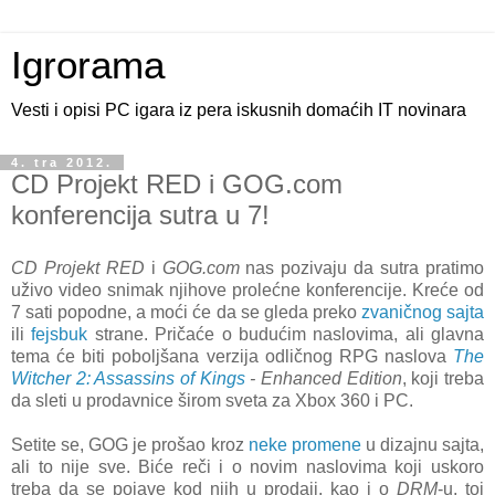
Igrorama
Vesti i opisi PC igara iz pera iskusnih domaćih IT novinara
4. tra 2012.
CD Projekt RED i GOG.com
konferencija sutra u 7!
CD Projekt RED
i
GOG.com
nas pozivaju da sutra pratimo
uživo video snimak njihove prolećne konferencije. Kreće od
7 sati popodne, a moći će da se gleda preko
zvaničnog sajta
ili
fejsbuk
strane. Pričaće o budućim naslovima, ali glavna
tema će biti poboljšana verzija odličnog RPG naslova
The
Witcher 2: Assassins of Kings
- Enhanced Edition
, koji treba
da sleti u prodavnice širom sveta za Xbox 360 i PC.
Setite se, GOG je prošao kroz
neke
promene
u dizajnu sajta,
ali to nije sve. Biće reči i o novim naslovima koji uskoro
treba da se pojave kod njih u prodaji, kao i o
DRM
-u, toj