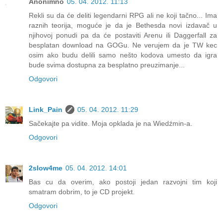
Anonimno
05. 04. 2012. 11:13
Rekli su da će deliti legendarni RPG ali ne koji tačno... Ima
raznih teorija, moguće je da je Bethesda novi izdavač u
njihovoj ponudi pa da će postaviti Arenu ili Daggerfall za
besplatan download na GOGu. Ne verujem da je TW kec
osim ako budu delili samo nešto kodova umesto da igra
bude svima dostupna za besplatno preuzimanje...
Odgovori
Link_Pain
05. 04. 2012. 11:29
Sačekajte pa vidite. Moja opklada je na Wiedźmin-a.
Odgovori
2slow4me
05. 04. 2012. 14:01
Bas cu da overim, ako postoji jedan razvojni tim koji
smatram dobrim, to je CD projekt.
Odgovori