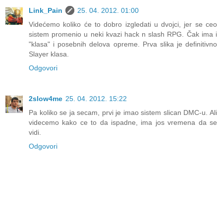
Link_Pain
25. 04. 2012. 01:00
Videćemo koliko će to dobro izgledati u dvojci, jer se ceo
sistem promenio u neki kvazi hack n slash RPG. Čak ima i
"klasa" i posebnih delova opreme. Prva slika je definitivno
Slayer klasa.
Odgovori
2slow4me
25. 04. 2012. 15:22
Pa koliko se ja secam, prvi je imao sistem slican DMC-u. Ali
videcemo kako ce to da ispadne, ima jos vremena da se
vidi.
Odgovori