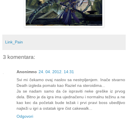
Link_Pain
3 komentara:
Anonimno
24. 04. 2012. 14:31
Svi mi čekamo ovaj naslov sa nestrpljenjem. Inače stvarno
Death izgleda pomalo kao Raziel na steroidima...
Ja se nadam samo da će ispraviti neke greške iz prvog
dela. Bitno je da igra ima ujednačenu i normalnu težinu a ne
kao kec da početak bude težak i prvi pravi boss ubedljivo
najteži u igri a ostatak igre čist cakewalk...
Odgovori