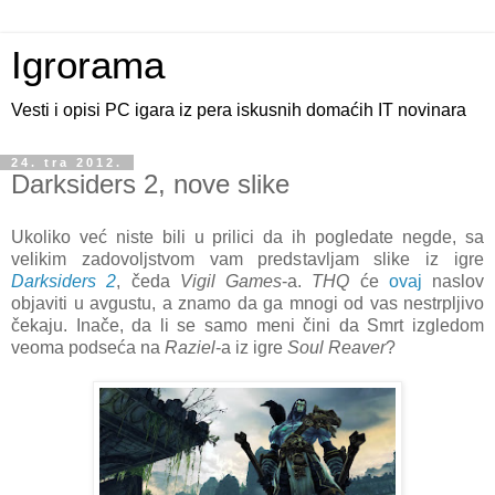
Igrorama
Vesti i opisi PC igara iz pera iskusnih domaćih IT novinara
24. tra 2012.
Darksiders 2, nove slike
Ukoliko već niste bili u prilici da ih pogledate negde, sa
velikim zadovoljstvom vam predstavljam slike iz igre
Darksiders 2
, čeda
Vigil Games
-a.
THQ
će
ovaj
naslov
objaviti u avgustu, a znamo da ga mnogi od vas nestrpljivo
čekaju. Inače, da li se samo meni čini da Smrt izgledom
veoma podseća na
Raziel
-a iz igre
Soul Reaver
?