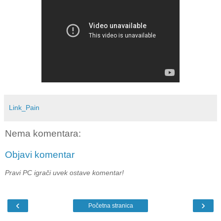
Link_Pain
Nema komentara:
Objavi komentar
Pravi PC igrači uvek ostave komentar!
‹
›
Početna stranica