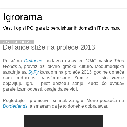
Igrorama
Vesti i opisi PC igara iz pera iskusnih domaćih IT novinara
27. tra 2012.
Defiance stiže na proleće 2013
Pucačina
Defiance
, nedavno najavljen
MMO
naslov
Trion
Worlds
-a, prevazilazi okvire igračke kulture. Međumedijska
saradnja sa
SyFy
kanalom na proleće 2013. godine doneće
nam budućnost transformisane Zemlje. U isto vreme
objavljuju igru i pilot epizodu serije. Kuda će ovakav
paralelizam odvesti, ostaje da se vidi.
Pogledajte i promotivni snimak za igru. Mene podseća na
Borderlands
, a smatram da je to donekle dobra stvar.