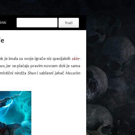
AMA
je
k je imala za svoje igrače niz specijalnih
skin
-
mes
, jer se plaćaju pravim novcem dok je sama
 mistični nindža
Shen
i sablasni jahač
Hecarim