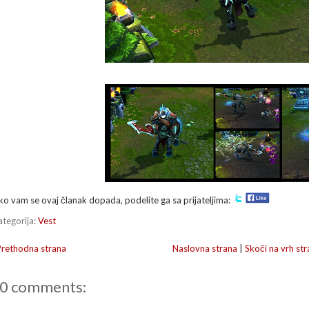
ko vam se ovaj članak dopada, podelite ga sa prijateljima:
ategorija:
Vest
Prethodna strana
Naslovna strana
|
Skoči na vrh str
0 comments: