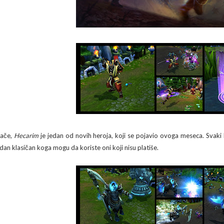
nače,
Hecarim
je jedan od novih heroja, koji se pojavio ovoga meseca. Svaki
edan klasičan koga mogu da koriste oni koji nisu platiše.