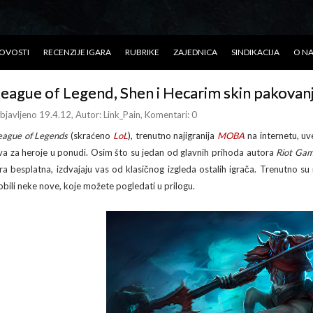
OVOSTI
RECENZIJE IGARA
RUBRIKE
ZAJEDNICA
SINDIKACIJA
O N
eague of Legend, Shen i Hecarim skin pakovan
bjavljeno 19.4.12
, Autor:
Link_Pain
, Komentari: 0
eague of Legends
(skraćeno
LoL
), trenutno najigranija
MOBA
na internetu, uve
va za heroje u ponudi. Osim što su jedan od glavnih prihoda autora
Riot Ga
gra besplatna, izdvajaju vas od klasičnog izgleda ostalih igrača. Trenutno su
obili neke nove, koje možete pogledati u prilogu.