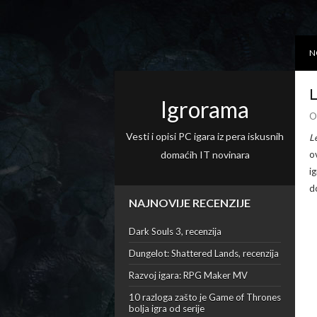
N
L
Igrorama
O
Vesti i opisi PC igara iz pera iskusnih
L
domaćih IT novinara
o
i
d
NAJNOVIJE RECENZIJE
Dark Souls 3, recenzija
Dungelot: Shattered Lands, recenzija
Razvoj igara: RPG Maker MV
10 razloga zašto je Game of Thrones
bolja igra od serije