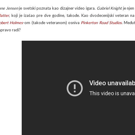
ane Jensen
je svetski poznata kao dizajner video igara.
Gabriel Knight
je njen
atter
, koji je izašao pre dve godine, takođe. Kao dvodecenijski veteran n
obert Holmes
-om (takođe veteranom) osniva
Pinkerton Road Studios
. Međut
apravo radi?