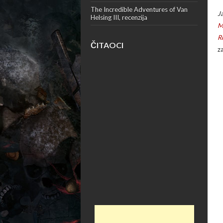
The Incredible Adventures of Van
J
Helsing III, recenzija
M
R
ČITAOCI
z