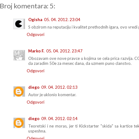
Broj komentara: 5:
Ogisha
05. 04. 2012. 23:04
S obzirom na reputaciju i kvalitet prethodnih igara, ovo vredi 
Odgovori
Marko F.
05. 04. 2012. 23:47
Obozavam ove nove pravce u kojima se cela prica razvija. 
da zaradim 50e za mesec dana, da uzmem puno clanstvo.
Odgovori
diego
09. 04. 2012. 02:13
Autor je uklonio komentar.
Odgovori
diego
09. 04. 2012. 02:14
Teoretski i ne moras, jer ti Kickstarter "skida" sa kartice
uspeshna.
Odgovori