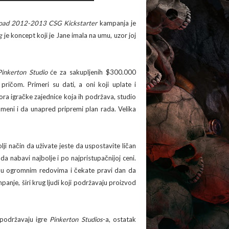
Road 2012-2013 CSG Kickstarter
kampanja je
g
je koncept koji je Jane imala na umu, uzor joj
Pinkerton Studio
će za sakupljenih $300.000
ričom. Primeri su dati, a oni koji uplate i
ora igračke zajednice koja ih podržava, studio
omeni i da unapred pripremi plan rada. Velika
ji način da uživate jeste da uspostavite ličan
a nabavi najbolje i po najpristupačnijoj ceni.
ate u ogromnim redovima i čekate pravi dan da
panje, širi krug ljudi koji podržavaju proizvod
 podržavaju igre
Pinkerton Studios
-a, ostatak