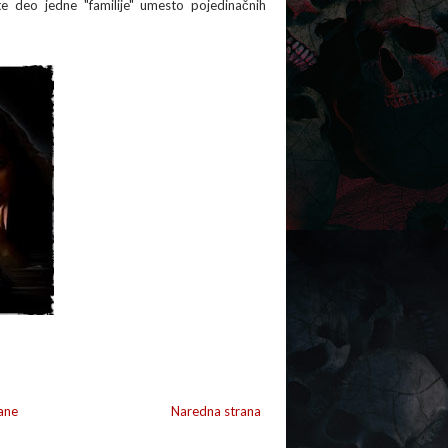
e deo jedne "familije" umesto pojedinačnih
ane
Naredna strana