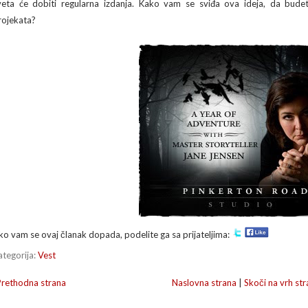
veta će dobiti regularna izdanja. Kako vam se sviđa ova ideja, da budet
rojekata?
ko vam se ovaj članak dopada, podelite ga sa prijateljima:
ategorija:
Vest
Prethodna strana
Naslovna strana
|
Skoči na vrh str