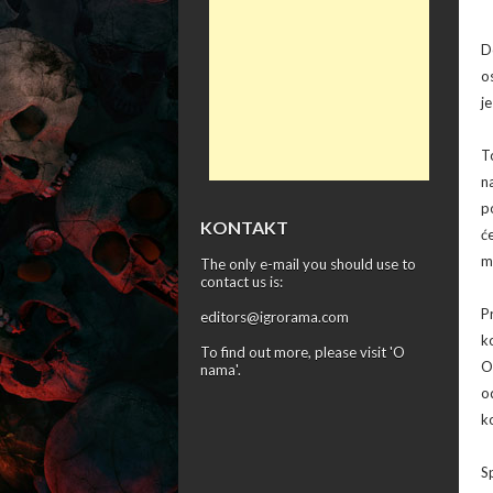
D
o
j
T
n
p
KONTAKT
ć
m
The only e-mail you should use to
contact us is:
P
editors@igrorama.com
k
To find out more, please visit '
O
O
nama
'.
o
ko
S