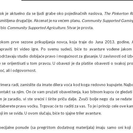
ok je aktuelno da se ljudi grabe oko pojedinačnih naslova,
The Pinkerton 
smišljena drugačije. Akcenat je na većem planu.
Community Supported Gamin
e bio
Community Supported Agriculture
. Stvar je prosta.
okom prve sezone prikupljanja novca, koja traje do Juna 2013. godine,
apraviti tri video igre. Po svemu sudeći, biće to avanture vođene jakom p
održavaju studio dobijaće pravo i mogućnost za glasanje. U zavisnosti od izb
e se orijentisati u tom pravcu. U obavezi je da platiše obavesti o svakoj pr
oć, ali i odgovornost.
rimera radi, zamislite da imate dilera voća kod koga redovno kupujete. Najbol
ontakt sa njim. On će vam pružati obaveštenja, kao bitnom kupcu će gledati d
n je zaradio, vi ste srećni i širite priču dalje. Zvuči bolje nego da se ređ
daberete pravu voćku. Trgovac će to raditi za vas. To je i princip cele ove kam
ji im se sviđa. U ovom slučaju, biće to sjajne triler avanture.
pecijalne ponude (sa pregrštom dodatnog materijala) imaju samo oni koji