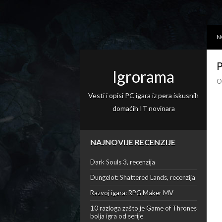
N
P
Igrorama
O
Vesti i opisi PC igara iz pera iskusnih
domaćih IT novinara
NAJNOVIJE RECENZIJE
Dark Souls 3, recenzija
Dungelot: Shattered Lands, recenzija
Razvoj igara: RPG Maker MV
10 razloga zašto je Game of Thrones
bolja igra od serije