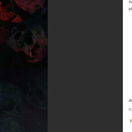
s
p
A
K