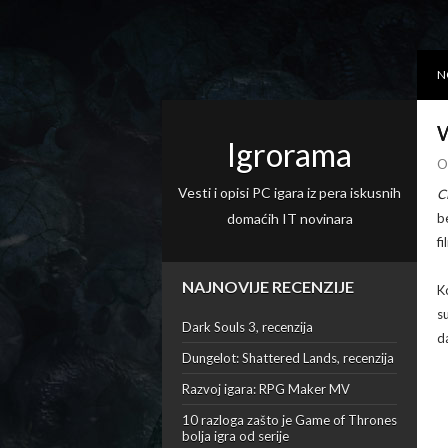
N
W
Igrorama
O
Vesti i opisi PC igara iz pera iskusnih
C
domaćih IT novinara
b
f
NAJNOVIJE RECENZIJE
K
s
Dark Souls 3, recenzija
d
Dungelot: Shattered Lands, recenzija
Razvoj igara: RPG Maker MV
10 razloga zašto je Game of Thrones
bolja igra od serije