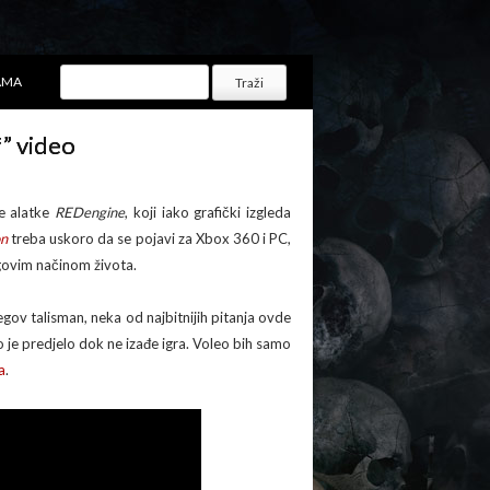
AMA
f” video
e alatke
REDengine
, koji iako grafički izgleda
on
treba uskoro da se pojavi za Xbox 360 i PC,
jegovim načinom života.
egov talisman, neka od najbitnijih pitanja ovde
o je predjelo dok ne izađe igra. Voleo bih samo
a
.