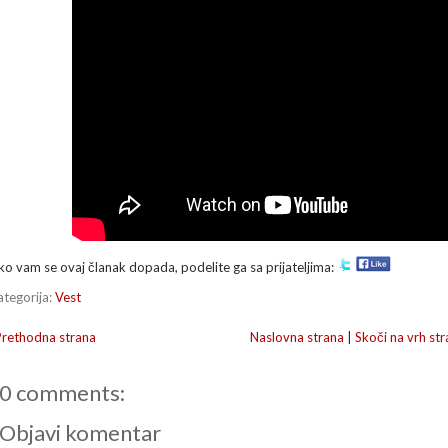
ko vam se ovaj članak dopada, podelite ga sa prijateljima:
ategorija:
Vest
Prethodna strana
Naslovna strana
|
Skoči na vrh str
0 comments:
Objavi komentar