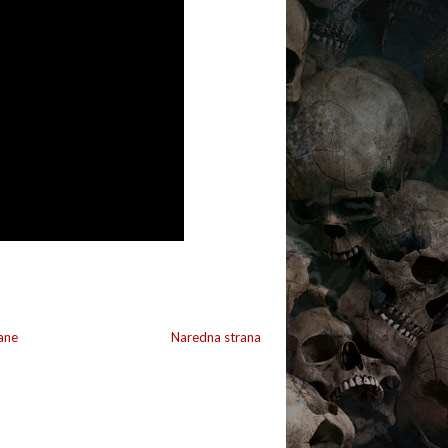
ane
Naredna strana