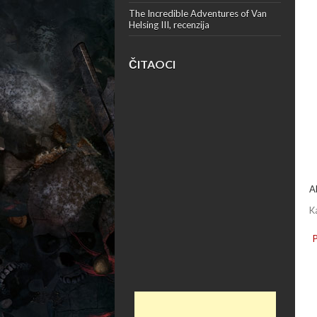
The Incredible Adventures of Van
Helsing III, recenzija
ČITAOCI
A
K