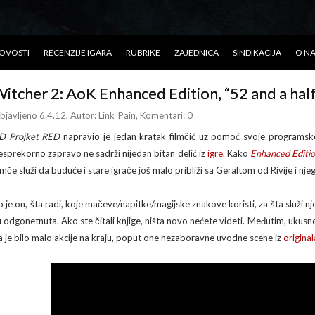
OVOSTI
RECENZIJE IGARA
RUBRIKE
ZAJEDNICA
SINDIKACIJA
O N
itcher 2: AoK Enhanced Edition, “52 and a hal
bjavljeno 6.4.12
, Autor:
Link_Pain
, Komentari: 0
D Projket RED
napravio je jedan kratak filmčić uz pomoć svoje programsk
esprekorno zapravo ne sadrži nijedan bitan delić iz
igre
. Kako
Enhanced Editi
ilmče služi da buduće i stare igrače još malo približi sa Geraltom od Rivije i n
o je on, šta radi, koje mačeve/napitke/magijske znakove koristi, za šta služi nj
u odgonetnuta. Ako ste čitali knjige, ništa novo nećete videti. Međutim, ukusn
a je bilo malo akcije na kraju, poput one nezaboravne uvodne scene iz
original