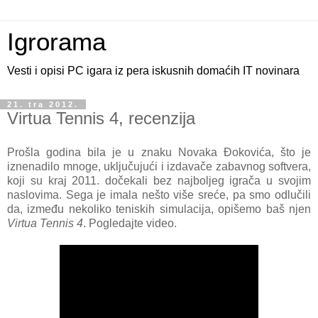
Igrorama
Vesti i opisi PC igara iz pera iskusnih domaćih IT novinara
21. tra 2012.
Virtua Tennis 4, recenzija
Prošla godina bila je u znaku Novaka Đokovića, što je
iznenadilo mnoge, uključujući i izdavače zabavnog softvera,
koji su kraj 2011. dočekali bez najboljeg igrača u svojim
naslovima. Sega je imala nešto više sreće, pa smo odlučili
da, između nekoliko teniskih simulacija, opišemo baš njen
Virtua Tennis 4
. Pogledajte video.