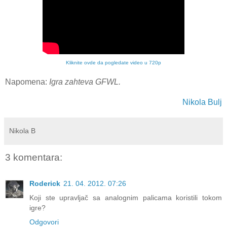
Kliknite ovde da pogledate video u 720p
Napomena:
Igra zahteva GFWL.
Nikola Bulj
Nikola B
3 komentara:
Roderick
21. 04. 2012. 07:26
Koji ste upravljač sa analognim palicama koristili tokom
igre?
Odgovori