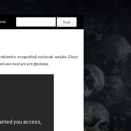
AMA
i reklamira ovogodišnji nastavak serijala
Ghost
sunčane naočare pre gledanja.