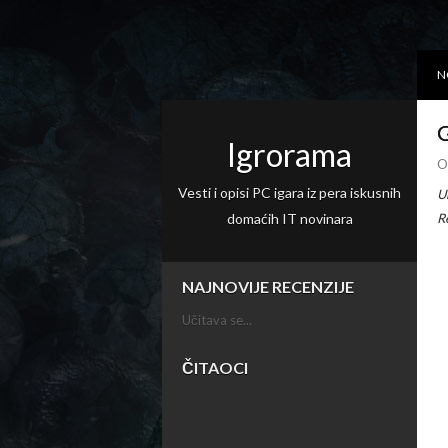
N
G
Igrorama
O
Vesti i opisi PC igara iz pera iskusnih
U
domaćih IT novinara
R
NAJNOVIJE RECENZIJE
Učitava se...
ČITAOCI