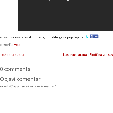
ko vam se ovaj članak dopada, podelite ga sa prijateljima:
ategorija:
Vest
Prethodna strana
Naslovna strana
|
Skoči na vrh str
0 comments:
Objavi komentar
Pravi PC igrači uvek ostave komentar!