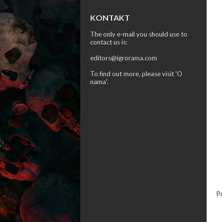
KONTAKT
The only e-mail you should use to
contact us is:
editors@igrorama.com
To find out more, please visit '
O
nama
'.
P