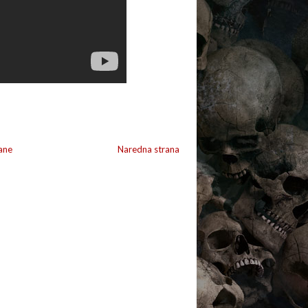
ane
Naredna strana