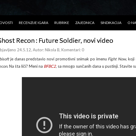
OVOSTI
RECENZIJE IGARA
RUBRIKE
ZAJEDNICA
SINDIKACIJA
O N
host Recon : Future Soldier, novi video
bjavljeno 24.5.12
, Autor:
Nikola B
, Komentari: 0
bisoft
je danas predstavio novi promotivni snimak po imenu
Fight Now
, koj
econ
. Na šta liči? Meni na
BFBC2
, sa mnogo sunčanih dana u pustinji. Stavite 