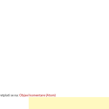
retplati se na:
Objavi komentare (Atom)