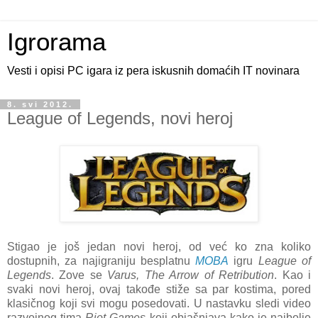
Igrorama
Vesti i opisi PC igara iz pera iskusnih domaćih IT novinara
8. svi 2012.
League of Legends, novi heroj
Stigao je još jedan novi heroj, od već ko zna koliko
dostupnih, za najigraniju besplatnu
MOBA
igru
League of
Legends
. Zove se
Varus, The Arrow of Retribution
. Kao i
svaki novi heroj, ovaj takođe stiže sa par kostima, pored
klasičnog koji svi mogu posedovati. U nastavku sledi video
razvojnog tima
Riot Games
koji objašnjava kako je najbolje