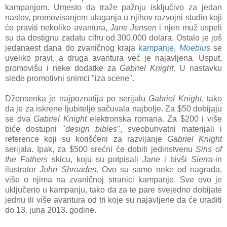
kampanjom. Umesto da traže pažnju isključivo za jedan
naslov, promovisanjem ulaganja u njihov razvojni studio koji
će praviti nekoliko avantura,
Jane Jensen
i njen muž uspeli
su da dostignu zadatu cifru od 300.000 dolara. Ostalo je još
jedanaest dana do zvaničnog kraja
kampanje
,
Moebius
se
uveliko pravi, a druga avantura već je najavljena. Usput,
promovišu i neke dodatke za
Gabriel Knight
. U nastavku
slede promotivni snimci "iza scene".
Džensenka je najpoznatija po serijalu
Gabriel Knight
, tako
da je za iskrene ljubitelje sačuvala najbolje. Za $50 dobijaju
se dva
Gabriel Knight
elektronska romana. Za $200 i više
biće dostupni "
design bibles
", sveobuhvatni materijali i
reference koji su korišćeni za razvijanje
Gabriel Knight
serijala. Ipak, za $500 srećni će dobiti jedinstvenu
Sins of
the Fathers
skicu, koju su potpisali
Jane
i bivši
Sierra
-in
ilustrator
John Shroades
. Ovo su samo neke od nagrada,
više o njima na zvaničnoj stranici kampanje. Sve ovo je
uključeno u kampanju, tako da za te pare svejedno dobijate
jednu ili više avantura od tri koje su najavljene da će uraditi
do 13. juna 2013. godine.