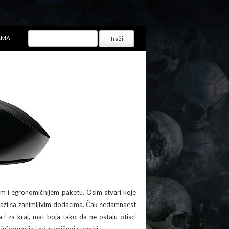
AMA
vom i egronomičnijem paketu. Osim stvari koje
azi sa zanimljivim dodacima. Čak sedamnaest
i za kraj, mat-boja tako da ne ostaju otisci