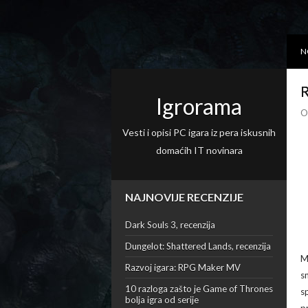
N
R
Igrorama
O
Vesti i opisi PC igara iz pera iskusnih
domaćih IT novinara
NAJNOVIJE RECENZIJE
Dark Souls 3, recenzija
Dungelot: Shattered Lands, recenzija
M
Razvoj igara: RPG Maker MV
s
10 razloga zašto je Game of Thrones
s
bolja igra od serije