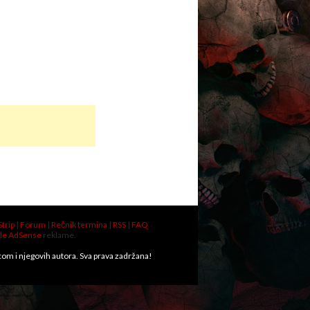
Strip
|
Forum
|
Rečnik termina
|
RSS
|
FAQ
le AdSense
reklame.
.com i njegovih autora. Sva prava zadržana!