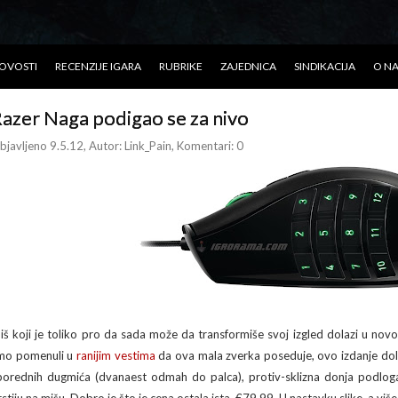
OVOSTI
RECENZIJE IGARA
RUBRIKE
ZAJEDNICA
SINDIKACIJA
O N
azer Naga podigao se za nivo
bjavljeno 9.5.12
, Autor:
Link_Pain
, Komentari: 0
iš koji je toliko pro da sada može da transformiše svoj izgled dolazi u no
mo pomenuli u
ranijim
vestima
da ova mala zverka poseduje, ovo izdanje dol
porednih dugmića (dvanaest odmah do palca), protiv-sklizna donja podloga 