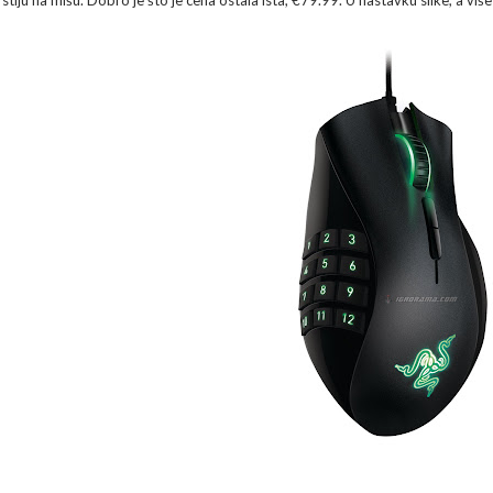
rstiju na mišu. Dobro je što je cena ostala ista, €79.99. U nastavku slike, a viš