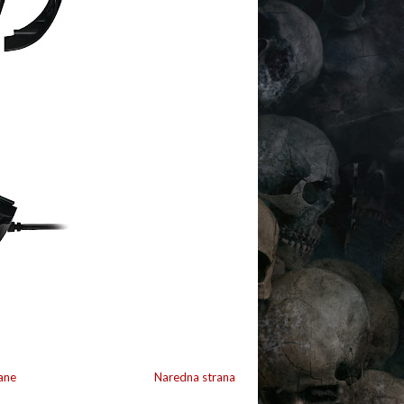
ane
Naredna strana