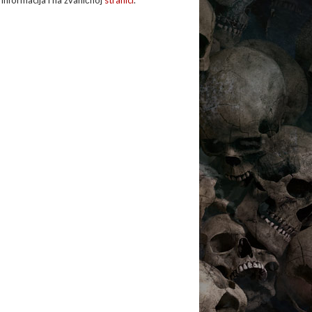
e informacija i na zvaničnoj
stranici
.