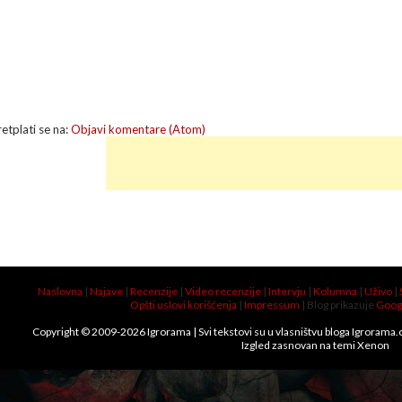
retplati se na:
Objavi komentare (Atom)
Naslovna
|
Najave
|
Recenzije
|
Video recenzije
|
Intervju
|
Kolumna
|
Uživo
|
Opšti uslovi korišćenja
|
Impressum
| Blog prikazuje
Goog
Copyright © 2009-
2026
Igrorama
| Svi tekstovi su u vlasništvu bloga Igrorama
Izgled zasnovan na temi
Xenon