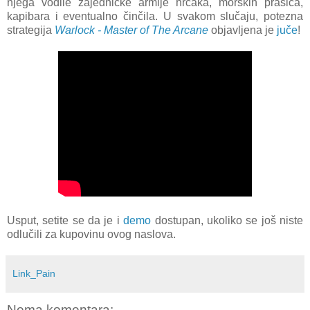
njega vodile zajedničke armije hrčaka, morskih prasića,
kapibara i eventualno činčila. U svakom slučaju, potezna
strategija
Warlock -
Master of The Arcane
objavljena je
juče
!
Usput, setite se da je i
demo
dostupan, ukoliko se još niste
odlučili za kupovinu ovog naslova.
Link_Pain
Nema komentara: