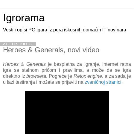
Igrorama
Vesti i opisi PC igara iz pera iskusnih domaćih IT novinara
21. lip 2012.
Heroes & Generals, novi video
Heroes & Generals
je besplatna za igranje, Internet ratna
igra sa stalnom pričom i pravilima, a može da se igra
direktno iz
browsera
. Pogreće je
Retox engine
, a za sada je
u fazi testiranja i možete se prijaviti na
zvaničnoj stranici
.