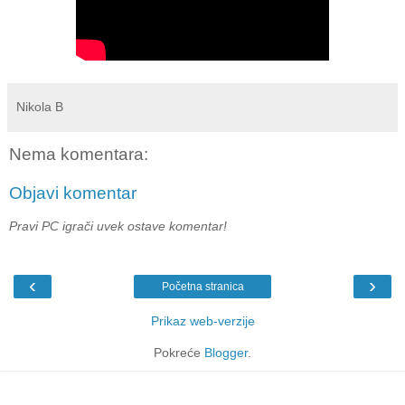
Nikola B
Nema komentara:
Objavi komentar
Pravi PC igrači uvek ostave komentar!
‹
›
Početna stranica
Prikaz web-verzije
Pokreće
Blogger
.