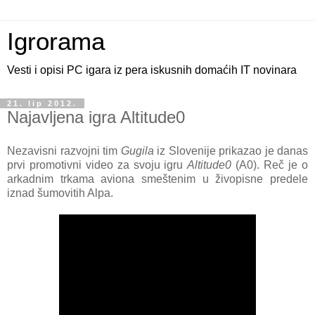
Igrorama
Vesti i opisi PC igara iz pera iskusnih domaćih IT novinara
21. lip 2012.
Najavljena igra Altitude0
Nezavisni razvojni tim
Gugila
iz Slovenije prikazao je danas
prvi promotivni video za svoju igru
Altitude0
(A0). Reč je o
arkadnim trkama aviona smeštenim u živopisne predele
iznad šumovitih Alpa.