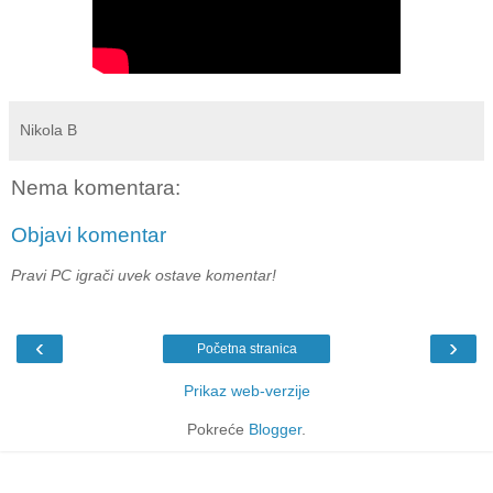
Nikola B
Nema komentara:
Objavi komentar
Pravi PC igrači uvek ostave komentar!
‹
›
Početna stranica
Prikaz web-verzije
Pokreće
Blogger
.