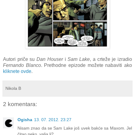
Autori priče su
Dan Houser
i
Sam Lake
, a crteže je izradio
Fernando Blanco
. Prethodne epizode možete nabaviti ako
kliknete ovde
.
Nikola B
2 komentara:
Ogisha
13. 07. 2012. 23:27
Nisam znao da se Sam Lake još uvek bakće sa Maxom. Jel
čitao neko, valja li?