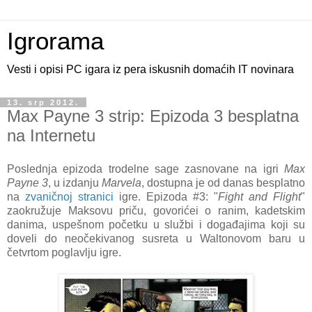
Igrorama
Vesti i opisi PC igara iz pera iskusnih domaćih IT novinara
13. srp 2012.
Max Payne 3 strip: Epizoda 3 besplatna
na Internetu
Poslednja epizoda trodelne sage zasnovane na igri
Max
Payne 3
, u izdanju
Marvela
, dostupna je od danas besplatno
na
zvaničnoj stranici
igre. Epizoda #3: "
Fight and Flight
"
zaokružuje Maksovu priču, govorićei o ranim, kadetskim
danima, uspešnom početku u službi i događajima koji su
doveli do neočekivanog susreta u Waltonovom baru u
četvrtom poglavlju igre.