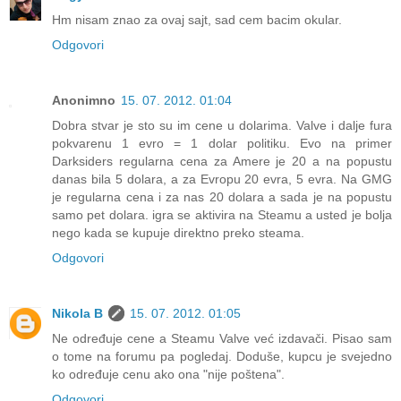
Hm nisam znao za ovaj sajt, sad cem bacim okular.
Odgovori
Anonimno
15. 07. 2012. 01:04
Dobra stvar je sto su im cene u dolarima. Valve i dalje fura
pokvarenu 1 evro = 1 dolar politiku. Evo na primer
Darksiders regularna cena za Amere je 20 a na popustu
danas bila 5 dolara, a za Evropu 20 evra, 5 evra. Na GMG
je regularna cena i za nas 20 dolara a sada je na popustu
samo pet dolara. igra se aktivira na Steamu a usted je bolja
nego kada se kupuje direktno preko steama.
Odgovori
Nikola B
15. 07. 2012. 01:05
Ne određuje cene a Steamu Valve već izdavači. Pisao sam
o tome na forumu pa pogledaj. Doduše, kupcu je svejedno
ko određuje cenu ako ona "nije poštena".
Odgovori