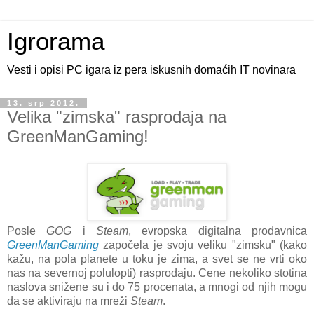
Igrorama
Vesti i opisi PC igara iz pera iskusnih domaćih IT novinara
13. srp 2012.
Velika "zimska" rasprodaja na
GreenManGaming!
Posle
GOG
i
Steam
, evropska digitalna prodavnica
GreenManGaming
započela je svoju veliku "zimsku" (kako
kažu, na pola planete u toku je zima, a svet se ne vrti oko
nas na severnoj polulopti) rasprodaju. Cene nekoliko stotina
naslova snižene su i do 75 procenata, a mnogi od njih mogu
da se aktiviraju na mreži
Steam
.