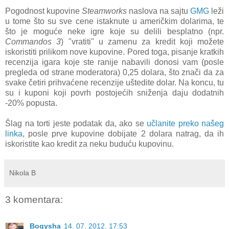
Pogodnost kupovine
Steamworks
naslova na sajtu
GMG
leži
u tome što su sve cene istaknute u američkim dolarima, te
što je moguće neke igre koje su delili besplatno (npr.
Commandos 3
) "vratiti" u zamenu za kredit koji možete
iskoristiti prilikom nove kupovine. Pored toga, pisanje kratkih
recenzija igara koje ste ranije nabavili donosi vam (posle
pregleda od strane moderatora) 0,25 dolara, što znači da za
svake četiri prihvaćene recenzije uštedite dolar. Na koncu, tu
su i kuponi koji povrh postojećih sniženja daju dodatnih
-20% popusta.
Šlag na torti jeste podatak da, ako se
učlanite preko našeg
linka
, posle prve kupovine dobijate 2 dolara natrag, da ih
iskoristite kao kredit za neku buduću kupovinu.
Nikola B
3 komentara:
Bogysha
14. 07. 2012. 17:53