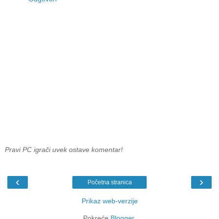
Pravi PC igrači uvek ostave komentar!
‹
›
Početna stranica
Prikaz web-verzije
Pokreće
Blogger
.