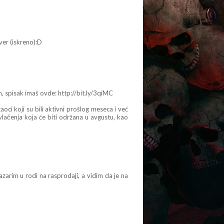
er (iskreno):D
, spisak imaš ovde: http://bit.ly/3qiMC
ci koji su bili aktivni prošlog meseca i već
lačenja koja će biti održana u avgustu, kao
zarim u rodi na rasprodaji, a vidim da je na