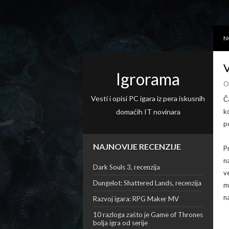
N
V
Igrorama
O
Vesti i opisi PC igara iz pera iskusnih
Č
domaćih IT novinara
k
p
NAJNOVIJE RECENZIJE
P
n
Dark Souls 3, recenzija
v
Dungelot: Shattered Lands, recenzija
m
na
Razvoj igara: RPG Maker MV
10 razloga zašto je Game of Thrones
bolja igra od serije