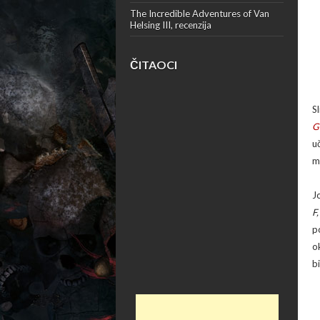
The Incredible Adventures of Van
Helsing III, recenzija
ČITAOCI
S
G
u
m
J
F
p
o
b