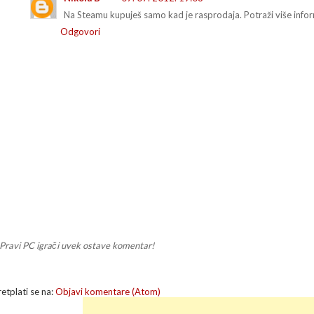
Na Steamu kupuješ samo kad je rasprodaja. Potraži više infor
Odgovori
Pravi PC igrači uvek ostave komentar!
retplati se na:
Objavi komentare (Atom)