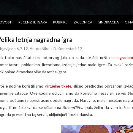
OVOSTI
RECENZIJE IGARA
RUBRIKE
ZAJEDNICA
SINDIKACIJA
O N
elika letnja nagradna igra
bjavljeno 6.7.12
, Autor:
Nikola B
, Komentari: 12
ak i ako nas čitate tek od prvog jula, do sada ste čuli nešto o
nagradam
omentatoru poklonimo licencirano izdanje jedne male igre. Za svaki ro
oklonimo čitaocima više desetina igara.
rošle godine koristili smo
virtuelne tikete
, slično prethodno održanom izvla
ajvernije čitaoce. Ove godine odlučili smo da koristimo nezavisni servis
Ste
eoma poštene i nepristrasne dodele nagrada. Naravno, male mesečne nagrade
ogu, ili ne žele svi da se učlane na
SteamGifts
. Ipak, želim da vam kažem 
grada preseliti na taj servis, uključujući i rođendanska.