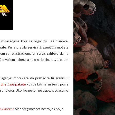
izvlačenjima koja se organizuju za članove.
emate. Puna pravila servisa
SteamGifts
možete
lem sa registracijom, jer servis zahteva da na
eč o vašem nalogu, a ne o na brzinu otvorenom
laganje" moći ćete da prebacite tu granicu i
ftine
Indie
pakete
koji će biti na sniženju posle
t naloga. Ukoliko neko i ne uspe, gledaćemo
 Forever
. Sledećeg meseca nešto još bolje.