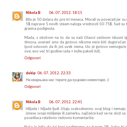
Nikola B
06. 07. 2012. 18:15
Bilo je 50 dolara do pre tri meseca. Morali su povećati jer su
5$ naprave 5 novih steam naloga vrednosti 50-75$. Sad su t
granica podignuta.
Mada, s obzirom na to da su naši čitaoci većinom iskusni ig
timova, uvereni smo da gotovo nikome neće biti dugoročan 
(pod uslovom da ih još uvek nema, što je gotovo nemoguće 
ove, evo već tri godine rada + indie paketi itd).
Odgovori
dekip
06. 07. 2012. 22:33
На кварњака нас терате да куцкамо коментаре. ;)
Odgovori
Nikola B
06. 07. 2012. 22:41
Hiljade i hiljade ljudi čitaju svakodnevno ovaj blog i nemaj
iznese svoje mišljenje ili zamerku, najčešće kad se ne složi 
posetilaca relativno redovno komentariše.
Naša je želja da taj broj podignemo na barem 2%, kako bi dis