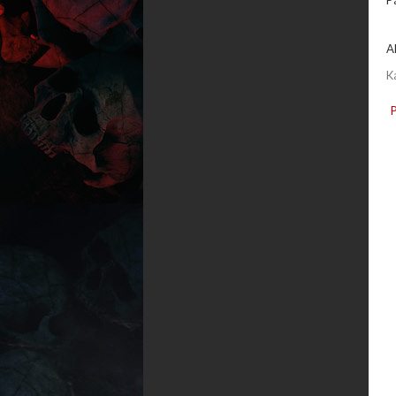
Pa
A
K