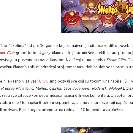
lično "tiketima" od prošle godine koji su najvernije čitaoce vodili u posebn
old Club
grupe (osim
legacy
članova, koji su učešće stekli zarad promoci
čestvuju u posebnom rođendanskom izvlačenju - na servisu
SteamGifts
. Da
esečnu članarinu pišući određeni broj komentara, dobiće slobodan pristup u
oš nije kasno ni za vas!
U julu
smo pozvali sve koji su tokom juna napisali 5 ili
, Predrag Mihailovic, MiNed, Ogisha, Uroš Jovanović, Roderick, Maladikt, Deki
ozvati sve čitaoce koji ovog meseca napišu 6 ili više komentara. U septembru
ktobru one što napišu 8 tokom septembra, a u novembru sve koji napišu bar
ili pozivani. Posle toga vraćamo se na redovnih 10 komentara za učešće.