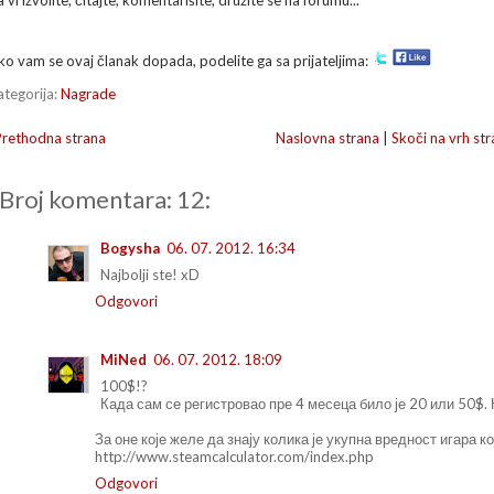
 vi izvolite, čitajte, komentarišite, družite se na forumu...
ko vam se ovaj članak dopada, podelite ga sa prijateljima:
ategorija:
Nagrade
Prethodna strana
Naslovna strana
|
Skoči na vrh str
Broj komentara: 12:
Bogysha
06. 07. 2012. 16:34
Najbolji ste! xD
Odgovori
MiNed
06. 07. 2012. 18:09
100$!?
Када сам се регистровао пре 4 месеца било је 20 или 50$.
За оне које желе да знају колика је укупна вредност игара ко
http://www.steamcalculator.com/index.php
Odgovori