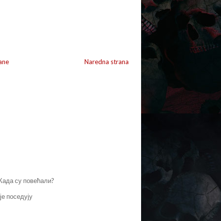
ane
Naredna strana
 Када су повећали?
је поседују