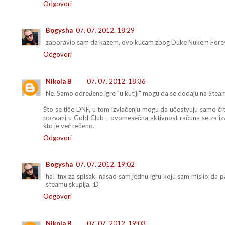
Odgovori
Bogysha
07. 07. 2012. 18:29
zaboravio sam da kazem, ovo kucam zbog Duke Nukem Forev
Odgovori
Nikola B
07. 07. 2012. 18:36
Ne. Samo određene igre "u kutiji" mogu da se dodaju na Steam
Što se tiče DNF, u tom izvlačenju mogu da učestvuju samo čitao
pozvani u Gold Club - ovomesečna aktivnost računa se za izv
što je već rečeno.
Odgovori
Bogysha
07. 07. 2012. 19:02
ha! tnx za spisak. nasao sam jednu igru koju sam mislio da pa
steamu skuplja. :D
Odgovori
Nikola B
07. 07. 2012. 19:03