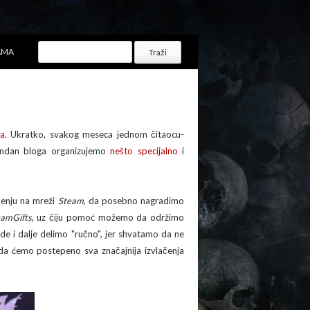
AMA
a
. Ukratko, svakog meseca jednom čitaocu-
đendan bloga organizujemo
nešto specijalno
i
čenju na mreži
Steam
, da posebno nagradimo
amGifts
, uz čiju pomoć možemo da održimo
 i dalje delimo "ručno", jer shvatamo da ne
da ćemo postepeno sva značajnija izvlačenja