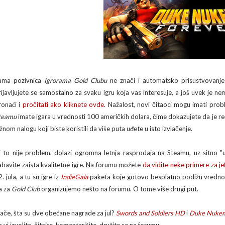
ama pozivnica
Igrorama Gold Clubu
ne znači i automatsko prisustvovanje 
rijavljujete se samostalno za svaku igru koja vas interesuje, a još uvek je n
ronaći i
pročitati ako kliknete ovde
. Nažalost, novi čitaoci mogu imati prob
teamu
imate igara u vrednosti 100 američkih dolara, čime dokazujete da je r
žnom nalogu koji biste koristili da više puta uđete u isto izvlačenje.
i to nije problem, dolazi ogromna letnja rasprodaja na Steamu, uz sitno "u
abavite zaista kvalitetne igre. Na forumu možete
da vidite neke primere za je
. jula, a tu su igre iz
IndieGala
paketa koje gotovo besplatno podižu vrednos
a za
Gold Club
organizujemo nešto na forumu. O tome više drugi put.
nače, šta su dve obećane nagrade za jul?
Swords and Soldiers HD
i
Duke Nukem