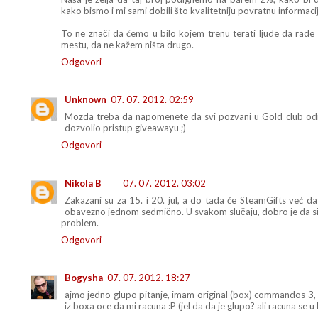
kako bismo i mi sami dobili što kvalitetniju povratnu informacij
To ne znači da ćemo u bilo kojem trenu terati ljude da rade bi
mestu, da ne kažem ništa drugo.
Odgovori
Unknown
07. 07. 2012. 02:59
Mozda treba da napomenete da svi pozvani u Gold club odra
dozvolio pristup giveawayu ;)
Odgovori
Nikola B
07. 07. 2012. 03:02
Zakazani su za 15. i 20. jul, a do tada će SteamGifts već d
obavezno jednom sedmično. U svakom slučaju, dobro je da si 
problem.
Odgovori
Bogysha
07. 07. 2012. 18:27
ajmo jedno glupo pitanje, imam original (box) commandos 3, 
iz boxa oce da mi racuna :P (jel da da je glupo? ali racuna se 