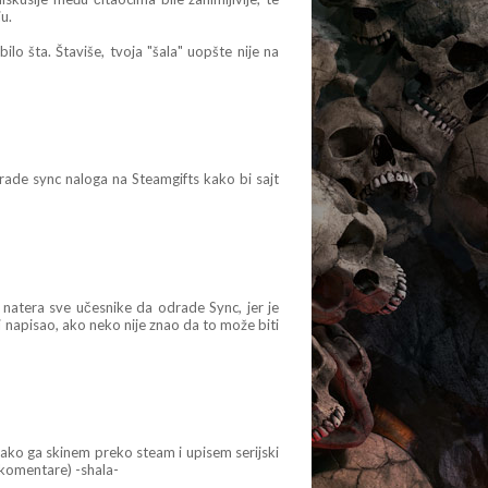
u.
lo šta. Štaviše, tvoja "šala" uopšte nije na
de sync naloga na Steamgifts kako bi sajt
a natera sve učesnike da odrade Sync, jer je
napisao, ako neko nije znao da to može biti
ako ga skinem preko steam i upisem serijski
u komentare) -shala-