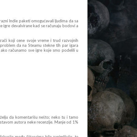
 razni Indie paketi omogućavali ljudima da sa
e igre devalvirane kad se računaju bodovi a
rači koji cene svoje vreme i trud razvojnih
problem da na Steamu stekne tih par igara
ako računamo sve igre koje smo podelili u
u želju da komentarišu nešto; neko tu i tamo
sa stavom autora neke recenzije. Manje od 1%
kusije među čitaocima bile zanimljivije, te