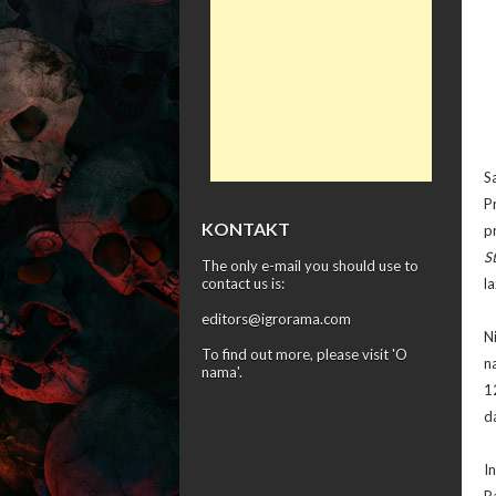
S
P
KONTAKT
p
S
The only e-mail you should use to
contact us is:
la
editors@igrorama.com
N
To find out more, please visit '
O
n
nama
'.
12
d
I