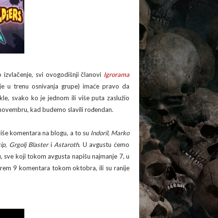
o izvlačenje, svi ovogodišnji članovi
Igrorama
je u trenu osnivanja grupe) imaće pravo da
kle, svako ko je jednom ili više puta zaslužio
 novembru, kad budemo slavili rođendan.
 više komentara na blogu, a to su
Indoril, Marko
p, Grgolj Blaster
i
Astaroth
. U avgustu ćemo
, sve koji tokom avgusta napišu najmanje 7, u
em 9 komentara tokom oktobra, ili su ranije