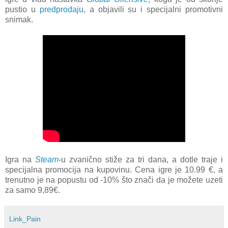
pustio u
predprodaju
, a objavili su i specijalni promotivni
snimak.
Igra na
Steam
-u zvanično stiže za tri dana, a dotle traje i
specijalna promocija na kupovinu. Cena igre je 10.99 €, a
trenutno je na popustu od -10% što znači da je možete uzeti
za samo 9,89€.
Link_Pain