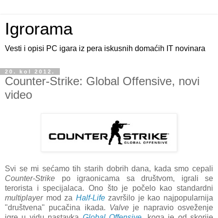
Igrorama
Vesti i opisi PC igara iz pera iskusnih domaćih IT novinara
20. kol 2012.
Counter-Strike: Global Offensive, novi
video
Svi se mi sećamo tih starih dobrih dana, kada smo cepali
Counter-Strike
po igraonicama sa društvom, igrali se
terorista i specijalaca. Ono što je počelo kao standardni
multiplayer
mod za
Half-Life
završilo je kao najpopularnija
"društvena" pucačina ikada.
Valve
je napravio osveženje
igre u vidu nastavka
Global Offensive
, koga je od skorije