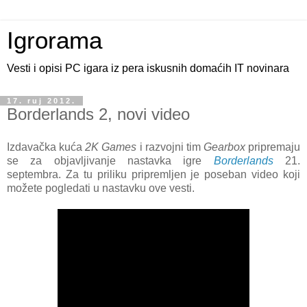
Igrorama
Vesti i opisi PC igara iz pera iskusnih domaćih IT novinara
17. ruj 2012.
Borderlands 2, novi video
Izdavačka kuća
2K Games
i razvojni tim
Gearbox
pripremaju
se za objavljivanje nastavka igre
Borderlands
21.
septembra. Za tu priliku pripremljen je poseban video koji
možete pogledati u nastavku ove vesti.